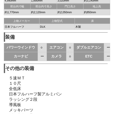
4,990mm
1,890mm
3,020mm
約3,140mm
荷台内寸幅
荷台内寸高さ
門口高さ
地上高
約1,770mm
約2,120mm
約2,050mm
約850mm
上物メーカー
上物型式
床
日本フルハーフ
DLK
木製
装備
パワーウインドウ
○
エアコン
○
ダブルエアコン
ー
カーナビ
ー
カメラ
○
ETC
ー
その他の装備
５速ＭＴ
１０尺
全低床
日本フルハーフ製アルミバン
ラッシング２段
導風板
メッキパーツ