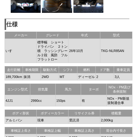
仕様
メーカー
グレード
年式
型式
標準幅 ショート
ドライバン ２トン
いすゞ
積 ラッシングレー
26年10月
TKG-NLR85AN
ル２段 風防 フル
フラットロー
走行距離
車検期限
駆動方式
シフト
燃料
ドア数
乗車定員
189,700km
抹消
2WD
MT
ディーゼル
2
3人
NOx・PM及び
エンジン型式
排気量
馬力
ターボ
条例規制
NOx・PM新規
4JJ1
2990cc
150ps
有
規制適合車
ボディ形状
ボディーカラー
リサイクル券
積載量
アルミバン
現車
受託済
2,000kg
車検証上長さ
車検証上幅
車検証上高さ
荷台内寸長さ