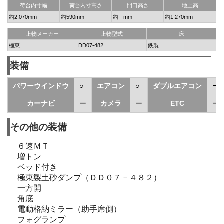
荷台内寸幅
荷台内寸高さ
門口高さ
地上高
約2,070mm
約590mm
約 - mm
約1,270mm
上物メーカー
上物型式
床
極東
DD07-482
鉄製
装備
パワーウインドウ
○
エアコン
○
ダブルエアコン
ー
カーナビ
ー
カメラ
ー
ETC
ー
その他の装備
６速ＭＴ
増トン
ベッド付き
極東製土砂ダンプ（ＤＤ０７－４８２）
一方開
角底
電動格納ミラー（助手席側）
フォグランプ