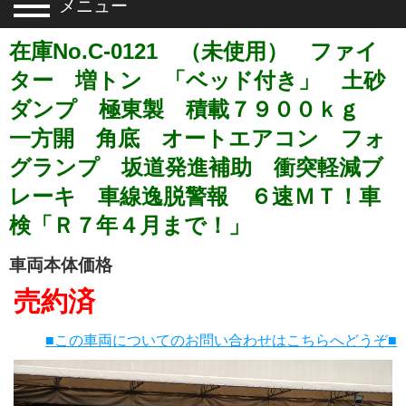
メニュー
在庫No.C-0121 （未使用） ファイ
ター 増トン 「ベッド付き」 土砂
ダンプ 極東製 積載７９００ｋｇ
一方開 角底 オートエアコン フォ
グランプ 坂道発進補助 衝突軽減ブ
レーキ 車線逸脱警報 ６速ＭＴ！車
検「Ｒ７年４月まで！」
車両本体価格
売約済
■この車両についてのお問い合わせはこちらへどうぞ■