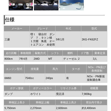
仕様
メーカー
グレード
年式
型式
増ｔ 寝台付 ダン
プ ７．９トン積
三菱
5年1月
2KG-FK62FZ
１方開 角底 オー
トエアコン 未使用
走行距離
車検期限
駆動方式
シフト
燃料
ドア数
乗車定員
800km
7年4月
2WD
MT
ディーゼル
2
3人
NOx・PM及び
エンジン型式
排気量
馬力
ターボ
条例規制
NOx・PM新規
6M60
7540cc
240ps
有
規制適合車
ボディ形状
ボディーカラー
リサイクル券
積載量
ダンプ
ホワイト
受託済
7,900kg
車検証上長さ
車検証上幅
車検証上高さ
荷台内寸長さ
5,750mm
2,270mm
2,600mm
約3,400mm