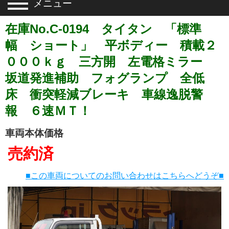
メニュー
在庫No.C-0194 タイタン 「標準
幅 ショート」 平ボディー 積載２
０００ｋｇ 三方開 左電格ミラー
坂道発進補助 フォグランプ 全低
床 衝突軽減ブレーキ 車線逸脱警
報 ６速ＭＴ！
車両本体価格
売約済
■この車両についてのお問い合わせはこちらへどうぞ■