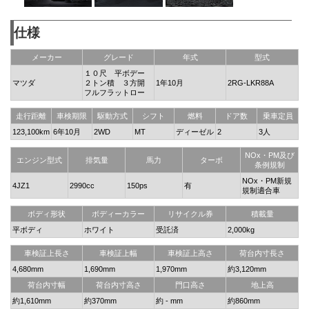
仕様
メーカー
グレード
年式
型式
１０尺 平ボデー
マツダ
２トン積 ３方開
1年10月
2RG-LKR88A
フルフラットロー
走行距離
車検期限
駆動方式
シフト
燃料
ドア数
乗車定員
123,100km
6年10月
2WD
MT
ディーゼル
2
3人
NOx・PM及び
エンジン型式
排気量
馬力
ターボ
条例規制
NOx・PM新規
4JZ1
2990cc
150ps
有
規制適合車
ボディ形状
ボディーカラー
リサイクル券
積載量
平ボディ
ホワイト
受託済
2,000kg
車検証上長さ
車検証上幅
車検証上高さ
荷台内寸長さ
4,680mm
1,690mm
1,970mm
約3,120mm
荷台内寸幅
荷台内寸高さ
門口高さ
地上高
約1,610mm
約370mm
約 - mm
約860mm