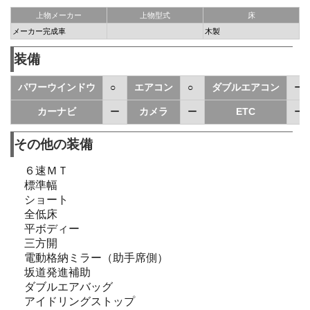
上物メーカー
上物型式
床
メーカー完成車
木製
装備
パワーウインドウ
○
エアコン
○
ダブルエアコン
ー
カーナビ
ー
カメラ
ー
ETC
ー
その他の装備
６速ＭＴ
標準幅
ショート
全低床
平ボディー
三方開
電動格納ミラー（助手席側）
坂道発進補助
ダブルエアバッグ
アイドリングストップ