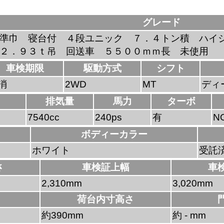
グレード
準巾 寝台付 ４段ユニック ７．４トン積 ハイ
２．９３ｔ吊 回送車 ５５００ｍｍ長 未使用
車検期限
駆動方式
シフト
消
2WD
MT
ディ
排気量
馬力
ターボ
7540cc
240ps
有
N
ボディーカラー
ホワイト
受託
さ
車検証上幅
車
2,310mm
3,020mm
荷台内寸高さ
約390mm
約 - mm