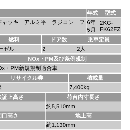
年式
型式
ジャッキ アルミ平 ラジコン フ
6年
2KG-
FK62FZ
5月
燃料
ドア数
乗車定員
ーゼル
2
2人
NOx・PM及び条例規制
Ox・PM新規規制適合車
リサイクル券
積載量
済
7,400kg
検証上高さ
荷台内寸長さ
約5,510mm
門口高さ
地上高
約1,130mm