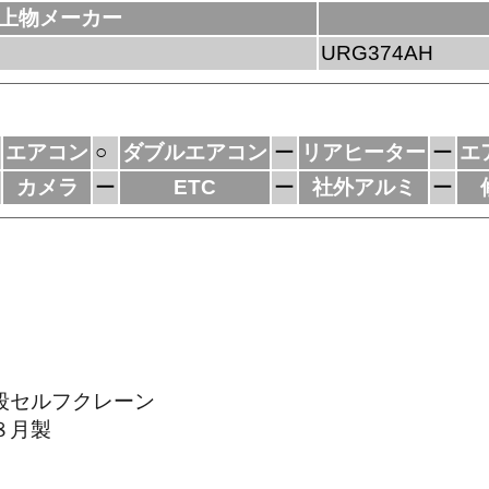
上物メーカー
URG374AH
エアコン
○
ダブルエアコン
ー
リアヒーター
ー
エ
カメラ
ー
ETC
ー
社外アルミ
ー
段セルフクレーン
８月製