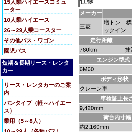
仕様
15人乗ハイエースコミュ
ーター
メーカー
10人乗ハイエース
増トン 標
三菱
26～29人乗コースター
ックイン 
走行距離
その他バス・ワゴン
780km
抹
園児バス
エンジン型式
短期＆長期リース・レンタ
6M60
カー
ボディ形状
リース・レンタカーのご案
クレーン車
内
車検証上長
バンタイプ（軽～ハイエー
9,420mm
ス）
荷台内寸幅
乗用（5～8人）
約2,160mm
10～29人（各種バス）