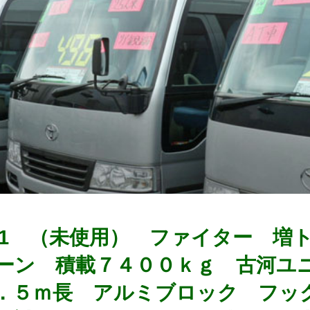
0301 （未使用） ファイター 
ーン 積載７４００ｋｇ 古河ユ
．５ｍ長 アルミブロック フッ