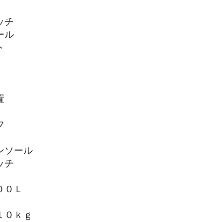
ッチ
ール
ト
置
フ
ンソール
ッチ
００Ｌ
１０ｋｇ