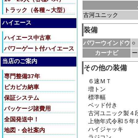
トラック（各種～大型）
古河ユニック
ハイエース
装備
ハイエース中古車
パワーウインドウ
○
パワーゲート付ハイエース
カーナビ
ー
当店のご案内
その他の装備
専門整備37年
６速ＭＴ
ピカピカ納車
増トン
標準幅
保証システム
ベッド付き
パッケージ諸費用
古河ユニック製４
全国発送中！
上物年式令和５年
ハイジャッキ
地図・会社案内
ラジコン