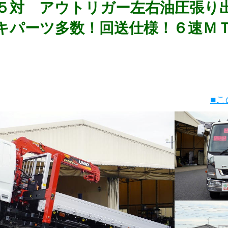
５対 アウトリガー左右油圧張り
キパーツ多数！回送仕様！６速Ｍ
■