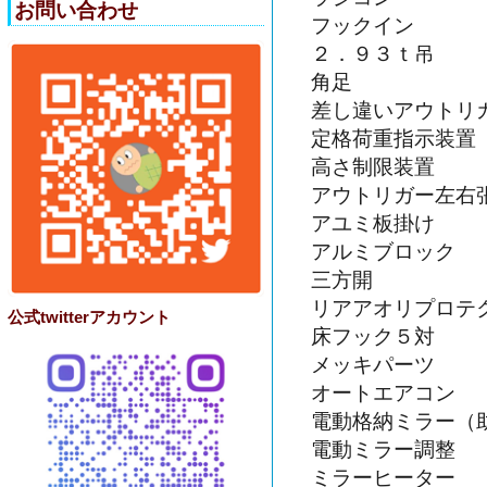
お問い合わせ
フックイン
２．９３ｔ吊
角足
差し違いアウトリ
定格荷重指示装置
高さ制限装置
アウトリガー左右
アユミ板掛け
アルミブロック
三方開
リアアオリプロテ
公式twitterアカウント
床フック５対
メッキパーツ
オートエアコン
電動格納ミラー（
電動ミラー調整
ミラーヒーター