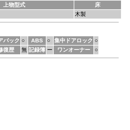
上物型式
床
木製
アバック
○
ABS
○
集中ドアロック
○
修復歴
無
記録簿
ー
ワンオーナー
○