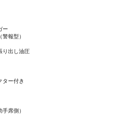
ガー
（警報型）
張り出し油圧
クター付き
助手席側）