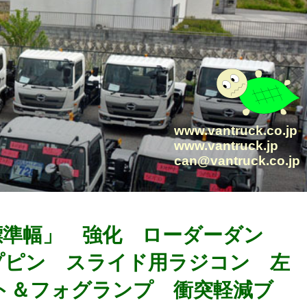
www.vantruck.co.jp
www.vantruck.jp
can@vantruck.co.jp
「標準幅」 強化 ローダーダン
プピン スライド用ラジコン 左
ト＆フォグランプ 衝突軽減ブ