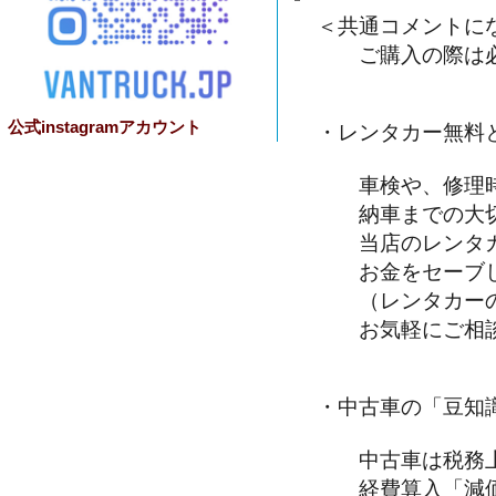
＜共通コメントに
ご購入の際は必
公式instagramアカウント
・レンタカー無料
車検や、修理時
納車までの大切
当店のレンタカ
お金をセーブし
（レンタカーの
お気軽にご相談
・中古車の「豆知
中古車は税務上
経費算入「減価