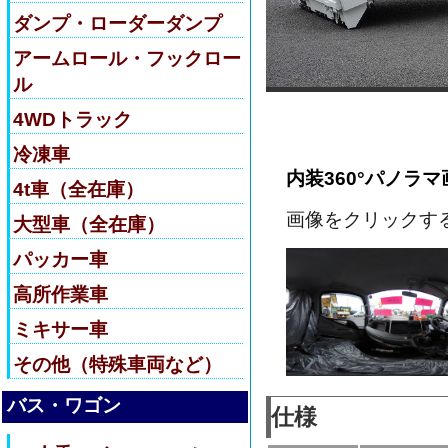
ダンプ・ローダーダンプ
アームロール・フックロー
ル
4WDトラック
冷凍車
内装360°パノラマ
4t車（全在庫）
画像をクリックす
大型車（全在庫）
パッカー車
高所作業車
ミキサー車
その他（特殊車両など）
バス・ワゴン
仕様