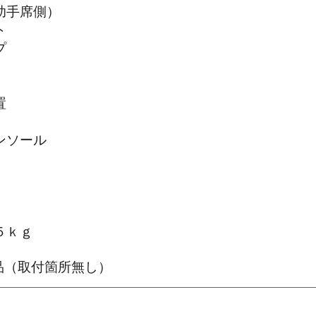
助手席側）
ト
プ
置
ンソール
５ｋｇ
品（取付箇所無し）