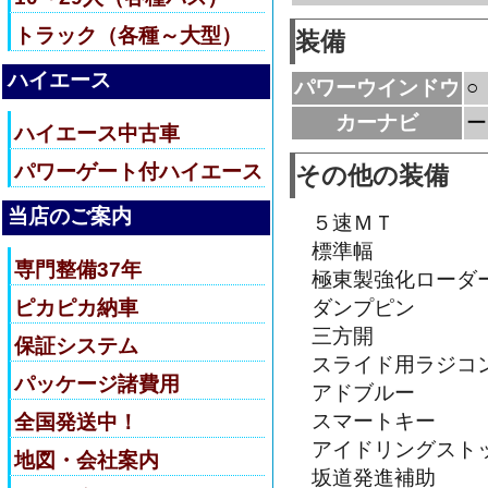
トラック（各種～大型）
装備
ハイエース
パワーウインドウ
○
カーナビ
ー
ハイエース中古車
パワーゲート付ハイエース
その他の装備
当店のご案内
５速ＭＴ
標準幅
専門整備37年
極東製強化ローダ
ピカピカ納車
ダンプピン
三方開
保証システム
スライド用ラジコ
パッケージ諸費用
アドブルー
スマートキー
全国発送中！
アイドリングスト
地図・会社案内
坂道発進補助