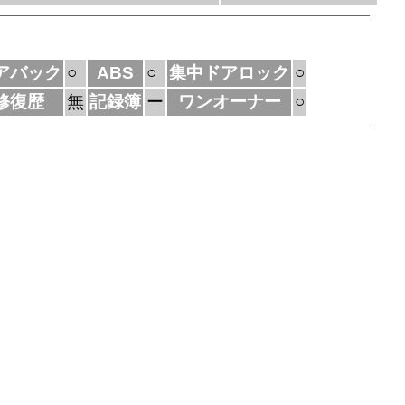
アバック
○
ABS
○
集中ドアロック
○
修復歴
無
記録簿
ー
ワンオーナー
○