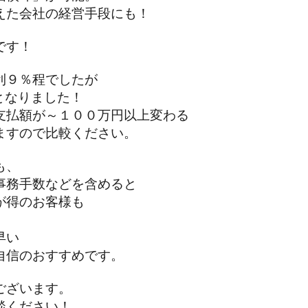
た会社の経営手段にも！
です！
９％程でしたが
となりました！
払額が～１００万円以上変わる
すので比較ください。
も、
務手数などを含めると
得のお客様も
早い
信のおすすめです。
ざいます。
ください！