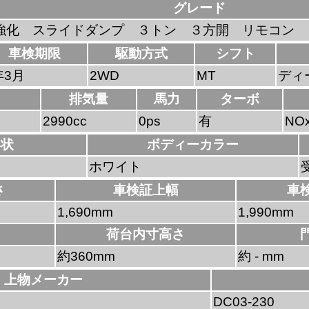
グレード
強化 スライドダンプ ３トン ３方開 リモコン 
車検期限
駆動方式
シフト
年3月
2WD
MT
ディ
排気量
馬力
ターボ
2990cc
0ps
有
NO
形状
ボディーカラー
ホワイト
さ
車検証上幅
車
1,690mm
1,990mm
荷台内寸高さ
約360mm
約 - mm
上物メーカー
DC03-230