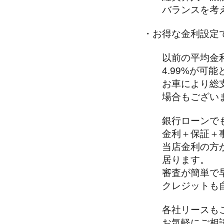
バランスを考え
・お得な金利設定
以前の平均金利
4.99%が可能
お車により総支
場合もございま
銀行ローンで
金利＋保証＋事
当店金利の方が
居ります。
審査が簡単で
クレジットも自
各社リースもご
お気軽にご相談