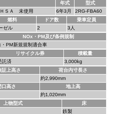
年式
型式
ＨＳＡ 未使用
6年3月
2RG-FBA60
燃料
ドア数
乗車定員
ーゼル
2
3人
NOx・PM及び条例規制
x・PM新規規制適合車
リサイクル券
積載量
受託済
3,000kg
検証上高さ
荷台内寸長さ
約2,990mm
門口高さ
地上高
約1,020mm
上物型式
床
鉄製