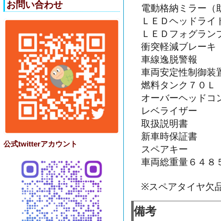
お問い合わせ
電動格納ミラー（
ＬＥＤヘッドライ
ＬＥＤフォグラン
衝突軽減ブレーキ
車線逸脱警報
車両安定性制御装
燃料タンク７０Ｌ
オーバーヘッドコ
レベライザー
取扱説明書
新車時保証書
公式twitterアカウント
スペアキー
車両総重量６４８
※スペアタイヤ欠
備考