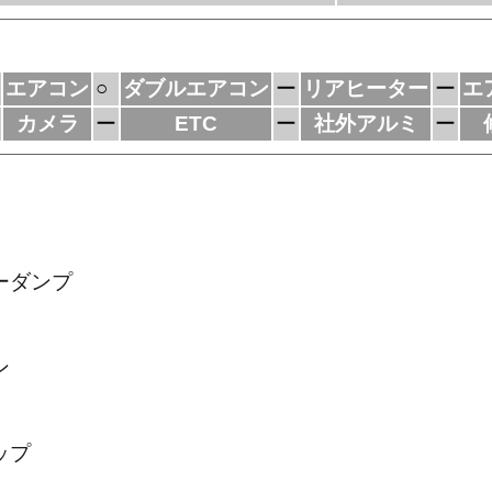
エアコン
○
ダブルエアコン
ー
リアヒーター
ー
エ
カメラ
ー
ETC
ー
社外アルミ
ー
ーダンプ
ン
ップ