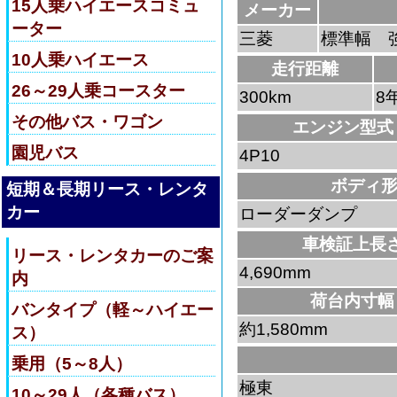
15人乗ハイエースコミュ
メーカー
ーター
三菱
標準幅 
10人乗ハイエース
走行距離
26～29人乗コースター
300km
8
その他バス・ワゴン
エンジン型式
園児バス
4P10
ボディ
短期＆長期リース・レンタ
カー
ローダーダンプ
車検証上長
リース・レンタカーのご案
4,690mm
内
荷台内寸幅
バンタイプ（軽～ハイエー
約1,580mm
ス）
乗用（5～8人）
極東
10～29人（各種バス）