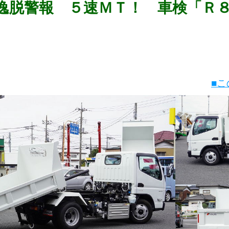
逸脱警報 ５速ＭＴ！ 車検「Ｒ
■