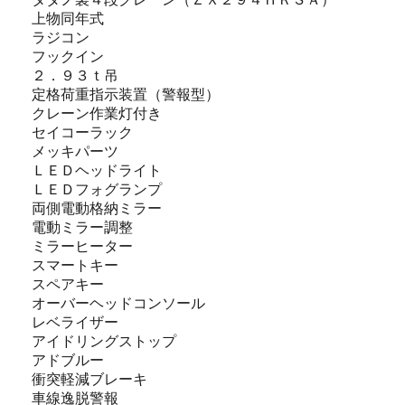
上物同年式
ラジコン
フックイン
２．９３ｔ吊
定格荷重指示装置（警報型）
クレーン作業灯付き
セイコーラック
メッキパーツ
ＬＥＤヘッドライト
ＬＥＤフォグランプ
両側電動格納ミラー
電動ミラー調整
ミラーヒーター
スマートキー
スペアキー
オーバーヘッドコンソール
レベライザー
アイドリングストップ
アドブルー
衝突軽減ブレーキ
車線逸脱警報