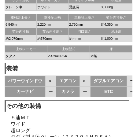
クレーン車
ホワイト
受託済
3,000kg
車検証上長さ
車検証上幅
車検証上高さ
荷台内寸長さ
6,840mm
2,220mm
2,760mm
約4,350mm
荷台内寸幅
荷台内寸高さ
門口高さ
地上高
約2,070mm
約370mm
約 - mm
約1,000mm
上物メーカー
上物型式
床
タダノ
ZX294HRSA
木製
装備
パワーウインドウ
○
エアコン
○
ダブルエアコン
ー
カーナビ
ー
カメラ
ー
ETC
ー
その他の装備
５速ＭＴ
ワイド
超ロング
タダノ製４段クレーン（ＺＸ２９４ＨＲＳＡ）