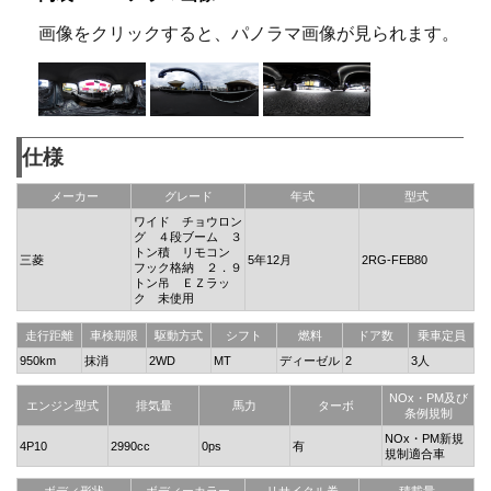
画像をクリックすると、パノラマ画像が見られます。
仕様
メーカー
グレード
年式
型式
ワイド チョウロン
グ ４段ブーム ３
トン積 リモコン
三菱
5年12月
2RG-FEB80
フック格納 ２．９
トン吊 ＥＺラッ
ク 未使用
走行距離
車検期限
駆動方式
シフト
燃料
ドア数
乗車定員
950km
抹消
2WD
MT
ディーゼル
2
3人
NOx・PM及び
エンジン型式
排気量
馬力
ターボ
条例規制
NOx・PM新規
4P10
2990cc
0ps
有
規制適合車
ボディ形状
ボディーカラー
リサイクル券
積載量