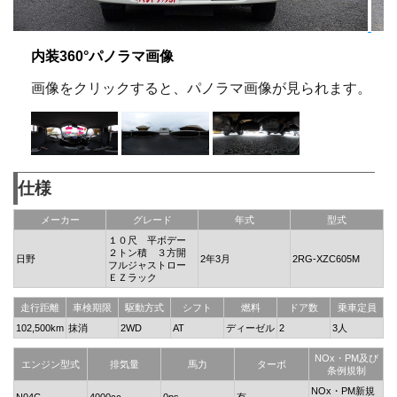
内装360°パノラマ画像
画像をクリックすると、パノラマ画像が見られます。
仕様
メーカー
グレード
年式
型式
１０尺 平ボデー
２トン積 ３方開
日野
2年3月
2RG-XZC605M
フルジャストロー
ＥＺラック
走行距離
車検期限
駆動方式
シフト
燃料
ドア数
乗車定員
102,500km
抹消
2WD
AT
ディーゼル
2
3人
NOx・PM及び
エンジン型式
排気量
馬力
ターボ
条例規制
NOx・PM新規
N04C
4000cc
0ps
有