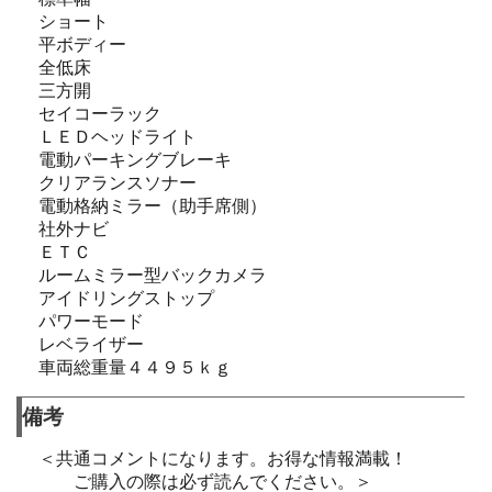
ショート
平ボディー
全低床
三方開
セイコーラック
ＬＥＤヘッドライト
電動パーキングブレーキ
クリアランスソナー
電動格納ミラー（助手席側）
社外ナビ
ＥＴＣ
ルームミラー型バックカメラ
アイドリングストップ
パワーモード
レベライザー
車両総重量４４９５ｋｇ
備考
＜共通コメントになります。お得な情報満載！
ご購入の際は必ず読んでください。＞