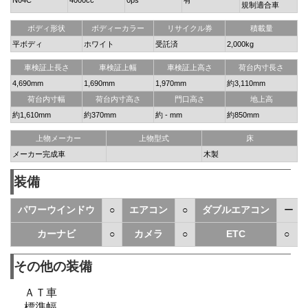
規制適合車
ボディ形状
ボディーカラー
リサイクル券
積載量
平ボディ
ホワイト
受託済
2,000kg
車検証上長さ
車検証上幅
車検証上高さ
荷台内寸長さ
4,690mm
1,690mm
1,970mm
約3,110mm
荷台内寸幅
荷台内寸高さ
門口高さ
地上高
約1,610mm
約370mm
約 - mm
約850mm
上物メーカー
上物型式
床
メーカー完成車
木製
装備
パワーウインドウ
○
エアコン
○
ダブルエアコン
ー
カーナビ
○
カメラ
○
ETC
○
その他の装備
ＡＴ車
標準幅