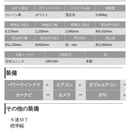
ボディ形状
ボディーカラー
リサイクル券
積載量
クレーン車
ホワイト
受託済
2,500kg
車検証上長さ
車検証上幅
車検証上高さ
荷台内寸長さ
8,170mm
2,230mm
2,990mm
約5,410mm
荷台内寸幅
荷台内寸高さ
門口高さ
地上高
約2,130mm
約400mm
約 - mm
約1,050mm
上物メーカー
上物型式
床
古河ユニック
URG344
木製
装備
パワーウインドウ
○
エアコン
○
ダブルエアコン
ー
カーナビ
ー
カメラ
ー
ETC
○
その他の装備
６速ＭＴ
標準幅