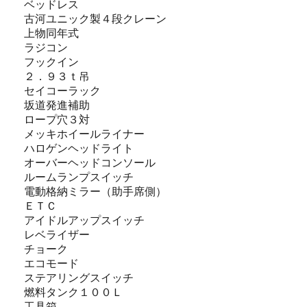
ベッドレス
古河ユニック製４段クレーン
上物同年式
ラジコン
フックイン
２．９３ｔ吊
セイコーラック
坂道発進補助
ロープ穴３対
メッキホイールライナー
ハロゲンヘッドライト
オーバーヘッドコンソール
ルームランプスイッチ
電動格納ミラー（助手席側）
ＥＴＣ
アイドルアップスイッチ
レベライザー
チョーク
エコモード
ステアリングスイッチ
燃料タンク１００Ｌ
工具箱