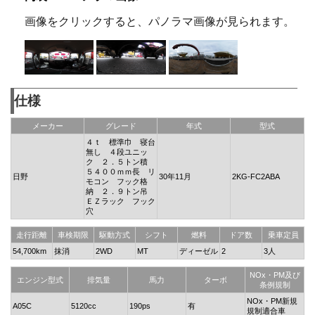
画像をクリックすると、パノラマ画像が見られます。
仕様
メーカー
グレード
年式
型式
４ｔ 標準巾 寝台
無し ４段ユニッ
ク ２．５トン積
５４００ｍｍ長 リ
日野
30年11月
2KG-FC2ABA
モコン フック格
納 ２．９トン吊
ＥＺラック フック
穴
走行距離
車検期限
駆動方式
シフト
燃料
ドア数
乗車定員
54,700km
抹消
2WD
MT
ディーゼル
2
3人
NOx・PM及び
エンジン型式
排気量
馬力
ターボ
条例規制
NOx・PM新規
A05C
5120cc
190ps
有
規制適合車