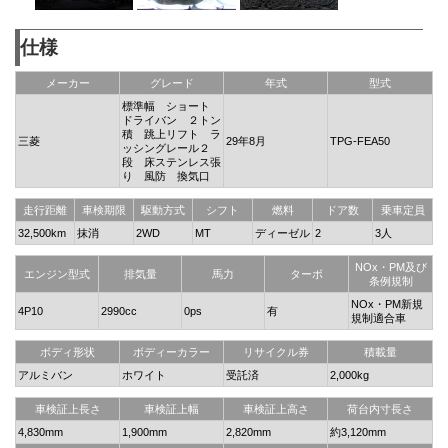
仕様
メーカー
グレード
年式
型式
標準幅 ショート
ドライバン ２トン
積 跳上リフト ラ
三菱
29年8月
TPG-FEA50
ッシングレール２
段 床ステンレス張
り 風防 換気口
走行距離
車検期限
駆動方式
シフト
燃料
ドア数
乗車定員
32,500km
抹消
2WD
MT
ディーゼル
2
3人
NOx・PM及び
エンジン型式
排気量
馬力
ターボ
条例規制
NOx・PM新規
4P10
2990cc
0ps
有
規制適合車
ボディ形状
ボディーカラー
リサイクル券
積載量
アルミバン
ホワイト
受託済
2,000kg
車検証上長さ
車検証上幅
車検証上高さ
荷台内寸長さ
4,830mm
1,900mm
2,820mm
約3,120mm