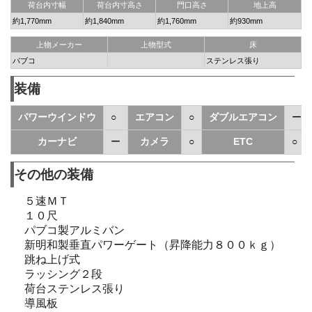
荷台内寸幅
荷台内寸高さ
門口高さ
地上高
約1,770mm
約1,840mm
約1,760mm
約930mm
上物メーカー
上物型式
床
パブコ
ステンレス張り
装備
パワーウインドウ
○
エアコン
○
ダブルエアコン
ー
カーナビ
ー
カメラ
○
ETC
○
その他の装備
５速ＭＴ
１０尺
パブコ製アルミバン
新明和製垂直パワーゲート（昇降能力８００ｋｇ）
跳ね上げ式
ラッシング２段
荷台ステンレス張り
導風板