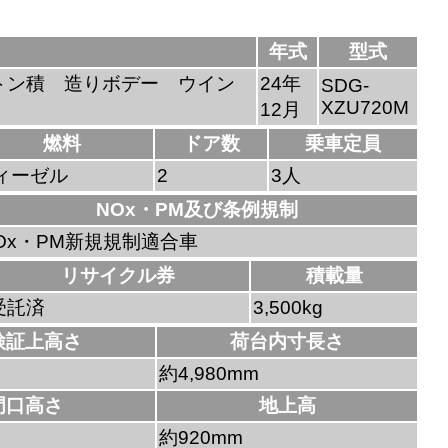
年式
型式
トン積 造りボデー ウイン
24年
SDG-
XZU720M
12月
燃料
ドア数
乗車定員
ィーゼル
2
3人
NOx・PM及び条例規制
Ox・PM新規規制適合車
リサイクル券
積載量
受託済
3,500kg
検証上高さ
荷台内寸長さ
約4,980mm
門口高さ
地上高
約920mm