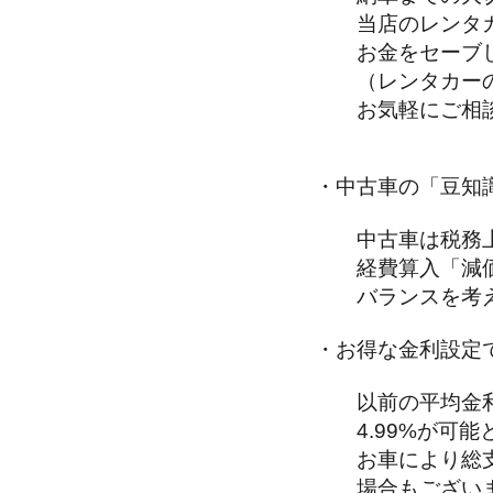
当店のレンタカ
お金をセーブし
（レンタカーの
お気軽にご相談
・中古車の「豆知
中古車は税務上
経費算入「減価
バランスを考え
・お得な金利設定
以前の平均金利
4.99%が可能
お車により総支
場合もございま