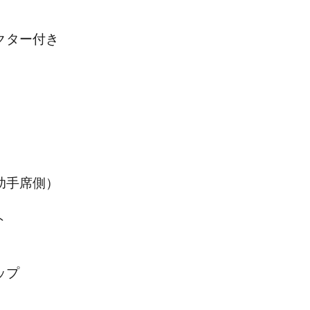
クター付き
助手席側）
ト
ップ