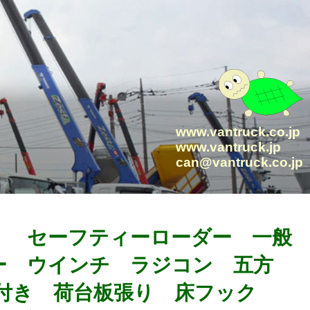
www.vantruck.co.jp
www.vantruck.jp
can@vantruck.co.jp
グ」 セーフティーローダー 一般
ー ウインチ ラジコン 五方
ー付き 荷台板張り 床フック