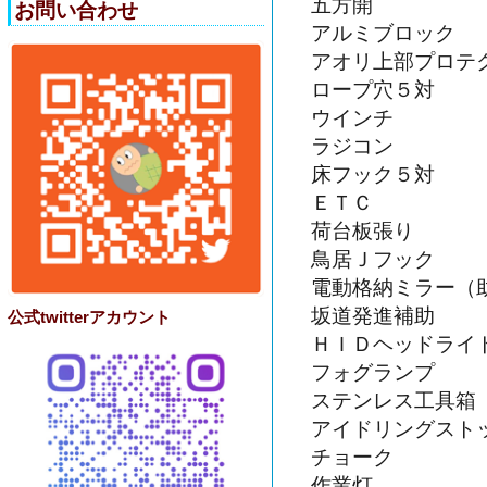
五方開
お問い合わせ
アルミブロック
アオリ上部プロテ
ロープ穴５対
ウインチ
ラジコン
床フック５対
ＥＴＣ
荷台板張り
鳥居Ｊフック
電動格納ミラー（
坂道発進補助
公式twitterアカウント
ＨＩＤヘッドライ
フォグランプ
ステンレス工具箱
アイドリングスト
チョーク
作業灯