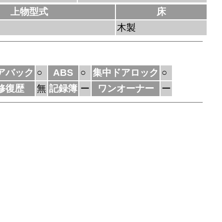
上物型式
床
木製
アバック
○
ABS
○
集中ドアロック
○
修復歴
無
記録簿
ー
ワンオーナー
ー