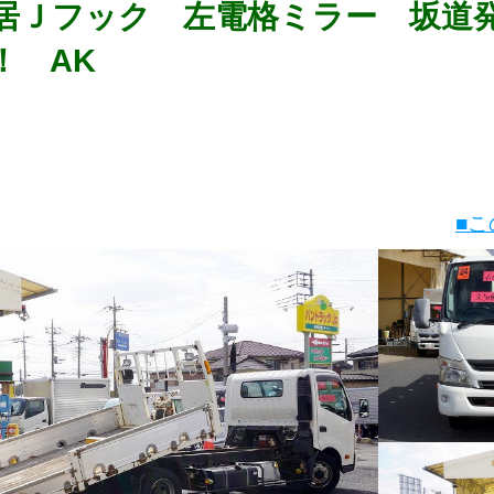
居Ｊフック 左電格ミラー 坂道
！ AK
■