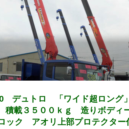
0100 デュトロ 「ワイド超ロン
 積載３５００ｋｇ 造りボディ
ロック アオリ上部プロテクタ