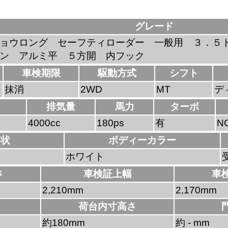
グレード
ョウロング セーフティローダー 一般用 ３．５
ン アルミ平 ５方開 内フック
車検期限
駆動方式
シフト
抹消
2WD
MT
デ
排気量
馬力
ターボ
4000cc
180ps
有
N
形状
ボディーカラー
ホワイト
さ
車検証上幅
車
2,210mm
2,170mm
荷台内寸高さ
約180mm
約 - mm