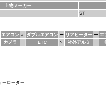
上物メーカー
ST
エアコン
○
ダブルエアコン
ー
リアヒーター
ー
エ
カメラ
ー
ETC
○
社外アルミ
ー
ィーローダー