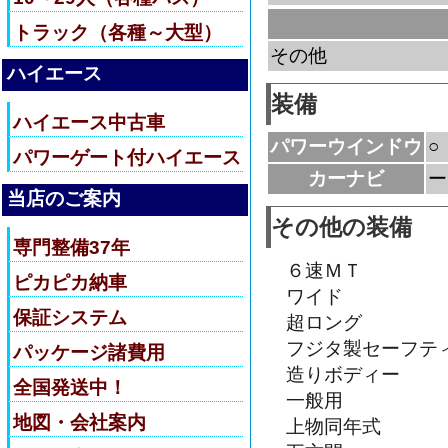
トラック（各種～大型）
その他
ハイエース
装備
ハイエース中古車
パワーウインドウ
○
パワーゲート付ハイエース
カーナビ
ー
当店のご案内
その他の装備
専門整備37年
６速ＭＴ
ピカピカ納車
ワイド
保証システム
超ロング
フジタ製セーフテ
パッケージ諸費用
造りボディー
全国発送中！
一般用
地図・会社案内
上物同年式