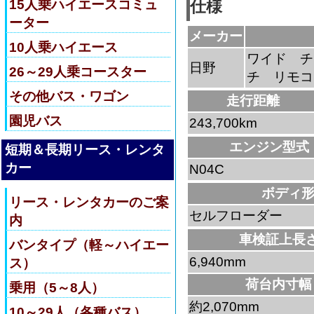
15人乗ハイエースコミュ
仕様
ーター
メーカー
10人乗ハイエース
ワイド チ
日野
26～29人乗コースター
チ リモコ
その他バス・ワゴン
走行距離
園児バス
243,700km
エンジン型式
短期＆長期リース・レンタ
カー
N04C
ボディ
リース・レンタカーのご案
セルフローダー
内
車検証上長
バンタイプ（軽～ハイエー
6,940mm
ス）
荷台内寸幅
乗用（5～8人）
約2,070mm
10～29人（各種バス）