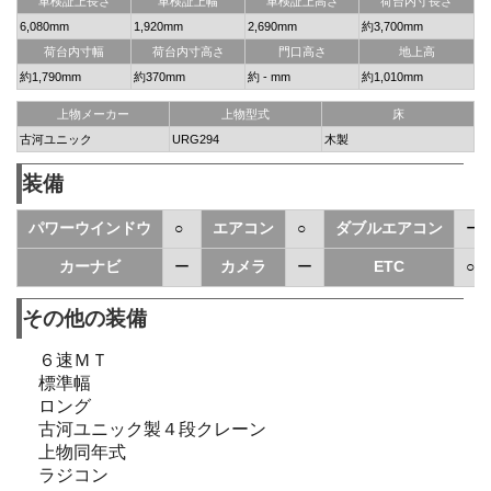
車検証上長さ
車検証上幅
車検証上高さ
荷台内寸長さ
6,080mm
1,920mm
2,690mm
約3,700mm
荷台内寸幅
荷台内寸高さ
門口高さ
地上高
約1,790mm
約370mm
約 - mm
約1,010mm
上物メーカー
上物型式
床
古河ユニック
URG294
木製
装備
パワーウインドウ
○
エアコン
○
ダブルエアコン
ー
カーナビ
ー
カメラ
ー
ETC
○
その他の装備
６速ＭＴ
標準幅
ロング
古河ユニック製４段クレーン
上物同年式
ラジコン