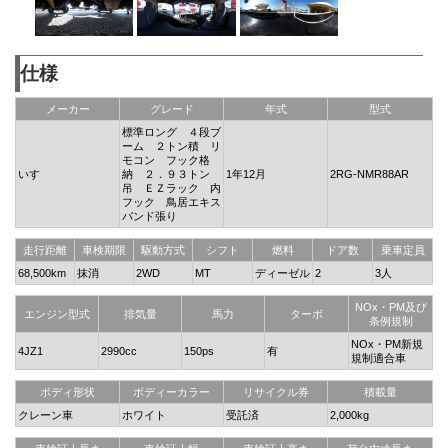
仕様
メーカー
グレード
年式
型式
標準ロング ４段ブ
ーム ２トン積 リ
モコン フック格
いすゞ
納 ２．９３トン
1年12月
2RG-NMR88AR
吊 ＥＺラック 内
フック 鳥居エキス
バンド張り
走行距離
車検期限
駆動方式
シフト
燃料
ドア数
乗車定員
68,500km
抹消
2WD
MT
ディーゼル
2
3人
NOx・PM及び
エンジン型式
排気量
馬力
ターボ
条例規制
NOx・PM新規
4JZ1
2990cc
150ps
有
規制適合車
ボディ形状
ボディーカラー
リサイクル券
積載量
クレーン車
ホワイト
受託済
2,000kg