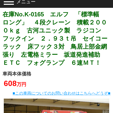
メニュー
在庫No.K-0165 エルフ 「標準幅
ロング」 ４段クレーン 積載２００
０ｋｇ 古河ユニック製 ラジコン
フックイン ２．９３ｔ吊 セイコー
ラック 床フック３対 鳥居上部金網
張り 左電格ミラー 坂道発進補助
ＥＴＣ フォグランプ ６速ＭＴ！
車両本体価格
608
万円
■この車両についてのお問い合わせはこちらへどうぞ■