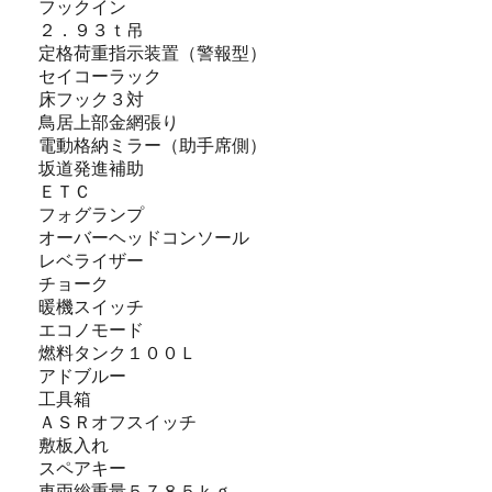
フックイン
２．９３ｔ吊
定格荷重指示装置（警報型）
セイコーラック
床フック３対
鳥居上部金網張り
電動格納ミラー（助手席側）
坂道発進補助
ＥＴＣ
フォグランプ
オーバーヘッドコンソール
レベライザー
チョーク
暖機スイッチ
エコノモード
燃料タンク１００Ｌ
アドブルー
工具箱
ＡＳＲオフスイッチ
敷板入れ
スペアキー
車両総重量５７８５ｋｇ