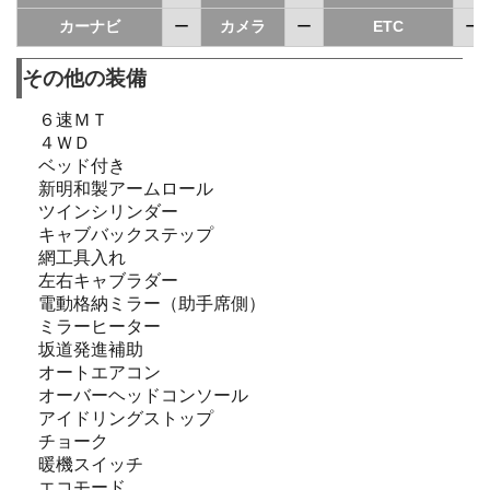
カーナビ
ー
カメラ
ー
ETC
ー
その他の装備
６速ＭＴ
４ＷＤ
ベッド付き
新明和製アームロール
ツインシリンダー
キャブバックステップ
網工具入れ
左右キャブラダー
電動格納ミラー（助手席側）
ミラーヒーター
坂道発進補助
オートエアコン
オーバーヘッドコンソール
アイドリングストップ
チョーク
暖機スイッチ
エコモード