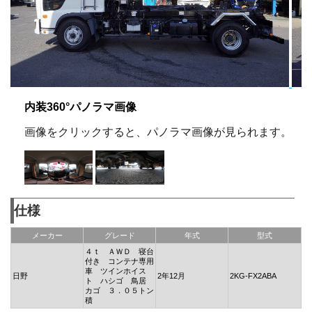
内装360°パノラマ画像
画像をクリックすると、パノラマ画像が見られます。
仕様
メーカー
グレード
年式
型式
４ｔ ＡＷＤ 寝台
付き コンテナ専用
車 ツインホイス
日野
2年12月
2KG-FX2ABA
ト ハシゴ 鳥居
カゴ ３．０５トン
積