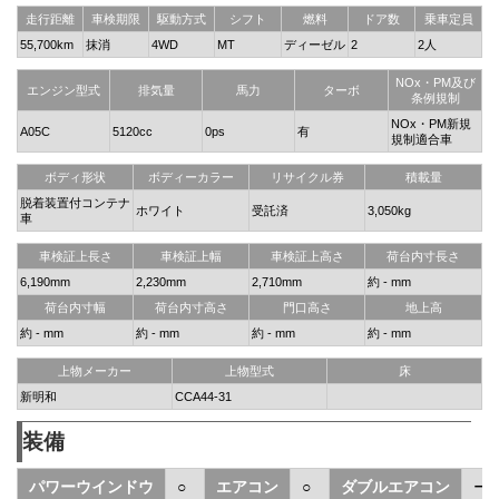
走行距離
車検期限
駆動方式
シフト
燃料
ドア数
乗車定員
55,700km
抹消
4WD
MT
ディーゼル
2
2人
NOx・PM及び
エンジン型式
排気量
馬力
ターボ
条例規制
NOx・PM新規
A05C
5120cc
0ps
有
規制適合車
ボディ形状
ボディーカラー
リサイクル券
積載量
脱着装置付コンテナ
ホワイト
受託済
3,050kg
車
車検証上長さ
車検証上幅
車検証上高さ
荷台内寸長さ
6,190mm
2,230mm
2,710mm
約 - mm
荷台内寸幅
荷台内寸高さ
門口高さ
地上高
約 - mm
約 - mm
約 - mm
約 - mm
上物メーカー
上物型式
床
新明和
CCA44-31
装備
パワーウインドウ
○
エアコン
○
ダブルエアコン
ー