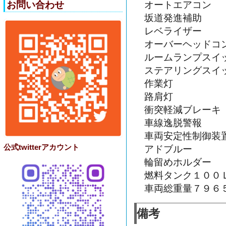
お問い合わせ
オートエアコン
坂道発進補助
レベライザー
オーバーヘッドコ
ルームランプスイ
ステアリングスイ
作業灯
路肩灯
衝突軽減ブレーキ
車線逸脱警報
車両安定性制御装
公式twitterアカウント
アドブルー
輪留めホルダー
燃料タンク１００
車両総重量７９６
備考