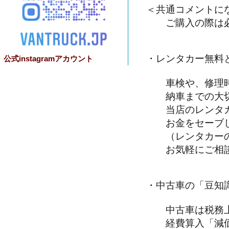
＜共通コメントに
ご購入の際は必
・レンタカー無料
公式instagramアカウント
車検や、修理時
納車までの大切
当店のレンタカ
お金をセーブし
（レンタカーの
お気軽にご相談
・中古車の「豆知
中古車は税務上
経費算入「減価