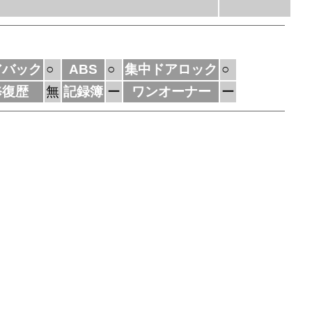
アバック
○
ABS
○
集中ドアロック
○
修復歴
無
記録簿
ー
ワンオーナー
ー