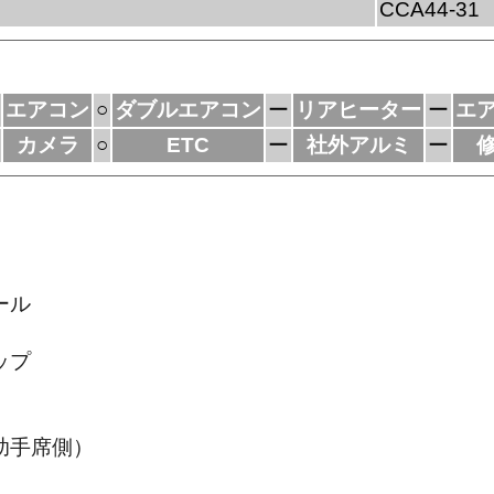
CCA44-31
エアコン
○
ダブルエアコン
ー
リアヒーター
ー
エ
カメラ
○
ETC
ー
社外アルミ
ー
ール
ップ
助手席側）