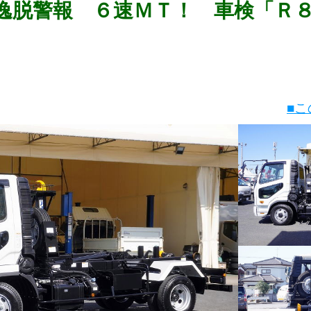
逸脱警報 ６速ＭＴ！ 車検「Ｒ
■