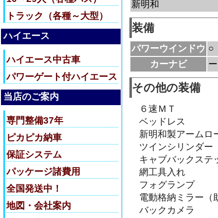
新明和
トラック（各種～大型）
装備
ハイエース
パワーウインドウ
○
ハイエース中古車
カーナビ
ー
パワーゲート付ハイエース
その他の装備
当店のご案内
６速ＭＴ
専門整備37年
ベッドレス
新明和製アームロ
ピカピカ納車
ツインシリンダー
保証システム
キャブバックステ
パッケージ諸費用
網工具入れ
フォグランプ
全国発送中！
電動格納ミラー（
地図・会社案内
バックカメラ