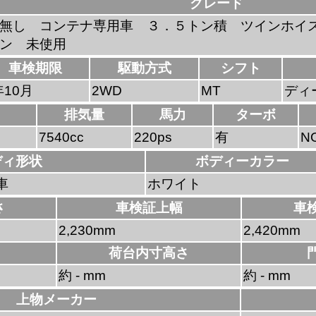
グレード
無し コンテナ専用車 ３．５トン積 ツインホイ
ン 未使用
車検期限
駆動方式
シフト
年10月
2WD
MT
ディ
排気量
馬力
ターボ
7540cc
220ps
有
N
ディ形状
ボディーカラー
車
ホワイト
さ
車検証上幅
車
2,230mm
2,420mm
荷台内寸高さ
約 - mm
約 - mm
上物メーカー