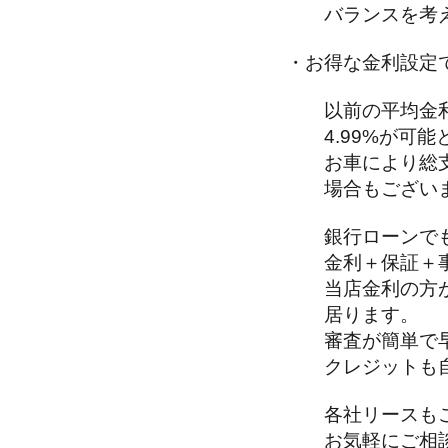
バランスを考え
・お得な金利設定
以前の平均金利
4.99%が可能
お車により総支
場合もございま
銀行ローンで
金利＋保証＋事
当店金利の方が
居ります。
審査が簡単で
クレジットも自
各社リースもご
お気軽にご相談