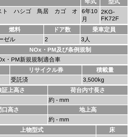
年式
型式
スト ハシゴ 鳥居 カゴ オ
6年10
2KG-
FK72F
月
燃料
ドア数
乗車定員
ーゼル
2
3人
NOx・PM及び条例規制
Ox・PM新規規制適合車
リサイクル券
積載量
受託済
3,500kg
検証上高さ
荷台内寸長さ
約 - mm
門口高さ
地上高
約 - mm
上物型式
床