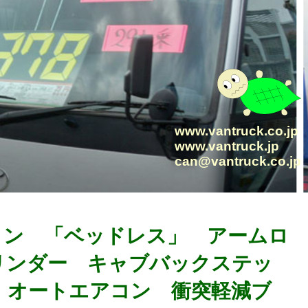
www.vantruck.co.jp
www.vantruck.jp
can@vantruck.co.jp
４トン 「ベッドレス」 アームロ
リンダー キャブバックステッ
 オートエアコン 衝突軽減ブ