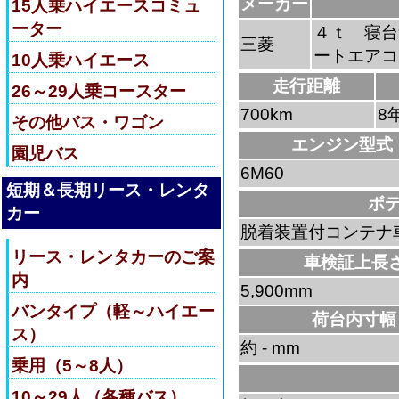
メーカー
15人乗ハイエースコミュ
ーター
４ｔ 寝台
三菱
ートエアコ
10人乗ハイエース
走行距離
26～29人乗コースター
700km
8
その他バス・ワゴン
エンジン型式
園児バス
6M60
短期＆長期リース・レンタ
ボ
カー
脱着装置付コンテナ
リース・レンタカーのご案
車検証上長
内
5,900mm
バンタイプ（軽～ハイエー
荷台内寸幅
ス）
約 - mm
乗用（5～8人）
10～29人（各種バス）