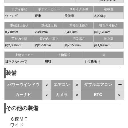
ボディ形状
ボディーカラー
リサイクル券
積載量
ウィング
現車
受託済
2,000kg
車検証上長さ
車検証上幅
車検証上高さ
荷台内寸長さ
8,710mm
2,490mm
3,400mm
約6,170mm
荷台内寸幅
荷台内寸高さ
門口高さ
地上高
約2,380mm
約2,250mm
約2,150mm
約1,090mm
上物メーカー
上物型式
床
日本フルハーフ
RFS
シマ板張り
装備
パワーウインドウ
○
エアコン
○
ダブルエアコン
ー
カーナビ
○
カメラ
○
ETC
○
その他の装備
６速ＭＴ
ワイド