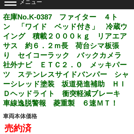
メニュー
在庫No.K-0387 ファイター ４ト
ン 「ワイド ベッド付き」 冷蔵ウ
イング 積載２０００ｋｇ リアエア
サス 約６．２ｍ長 荷台シマ板張
り セイコーラック バックカメラ
社外ナビ ＥＴＣ２．０ メッキパー
ツ ステンレスサイドバンパー シャ
ーシレッド塗装 坂道発進補助 ＨＩ
Ｄヘッドライト 衝突軽減ブレーキ
車線逸脱警報 菱重製 ６速ＭＴ！
車両本体価格
売約済