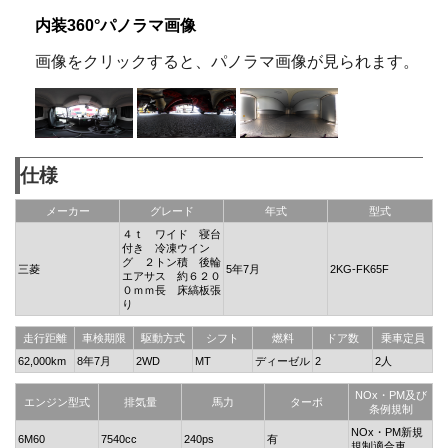
内装360°パノラマ画像
画像をクリックすると、パノラマ画像が見られます。
仕様
メーカー
グレード
年式
型式
４ｔ ワイド 寝台
付き 冷凍ウイン
グ ２トン積 後輪
三菱
5年7月
2KG-FK65F
エアサス 約６２０
０ｍｍ長 床縞板張
り
走行距離
車検期限
駆動方式
シフト
燃料
ドア数
乗車定員
62,000km
8年7月
2WD
MT
ディーゼル
2
2人
NOx・PM及び
エンジン型式
排気量
馬力
ターボ
条例規制
NOx・PM新規
6M60
7540cc
240ps
有
規制適合車