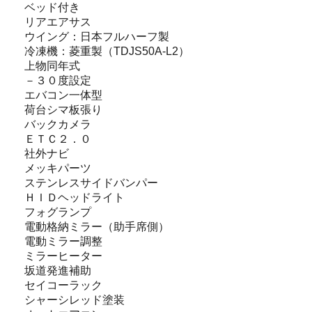
ベッド付き
リアエアサス
ウイング：日本フルハーフ製
冷凍機：菱重製（TDJS50A-L2）
上物同年式
－３０度設定
エバコン一体型
荷台シマ板張り
バックカメラ
ＥＴＣ２．０
社外ナビ
メッキパーツ
ステンレスサイドバンパー
ＨＩＤヘッドライト
フォグランプ
電動格納ミラー（助手席側）
電動ミラー調整
ミラーヒーター
坂道発進補助
セイコーラック
シャーシレッド塗装