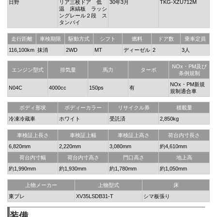
日野
リア三枚ドア 低
30年3月
TKG-XZU712M
温 床縞板 ラッシ
ングレール２段 ス
タンバイ
走行距離
車検期限
駆動方式
シフト
燃料
ドア数
乗車定員
116,100km
抹消
2WD
MT
ディーゼル
2
3人
NOx・PM及び
エンジン型式
排気量
馬力
ターボ
条例規制
NOx・PM新規
N04C
4000cc
150ps
有
規制適合車
ボディ形状
ボディーカラー
リサイクル券
積載量
冷凍冷蔵車
ホワイト
受託済
2,850kg
車検証上長さ
車検証上幅
車検証上高さ
荷台内寸長さ
6,820mm
2,220mm
3,080mm
約4,610mm
荷台内寸幅
荷台内寸高さ
門口高さ
地上高
約1,990mm
約1,930mm
約1,780mm
約1,050mm
上物メーカー
上物型式
床
東プレ
XV35LSDB31-T
シマ板張り
装備