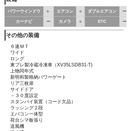
パワーウインドウ
○
エアコン
○
ダブルエアコン
ー
カーナビ
ー
カメラ
○
ETC
ー
その他の装備
６速ＭＴ
ワイド
ロング
東プレ製冷蔵冷凍車（XV35LSDB31-T)
上物同年式
新明和製格納パワーゲート
リア三枚扉
サイドドア
－３０度設定
スタンバイ装置（コード欠品）
ラッシング２段
エバコン一体型
荷台シマ板張り
送風機