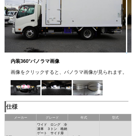
内装360°パノラマ画像
画像をクリックすると、パノラマ画像が見られます。
仕様
メーカー
グレード
年式
型式
ワイド ロング 冷
凍車 ３トン 格納
ゲート サイド扉