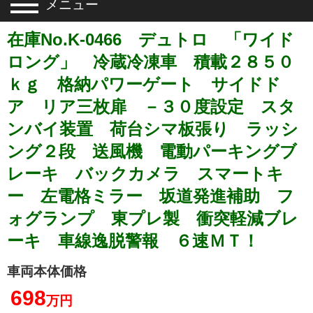
メニュー
在庫No.K-0466 デュトロ 「ワイド
ロング」 冷蔵冷凍車 積載２８５０
ｋｇ 格納パワーゲート サイドド
ア リア三枚扉 －３０度設定 スタ
ンバイ装置 荷台シマ板張り ラッシ
ング２段 送風機 電動パーキングブ
レーキ バックカメラ スマートキ
ー 左電格ミラー 坂道発進補助 フ
ォグランプ 東プレ製 衝突軽減ブレ
ーキ 車線逸脱警報 ６速ＭＴ！
車両本体価格
698
万円