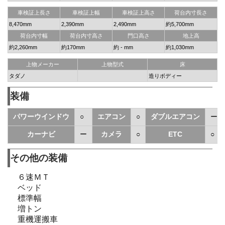
車検証上長さ
車検証上幅
車検証上高さ
荷台内寸長さ
8,470mm
2,390mm
2,490mm
約5,700mm
荷台内寸幅
荷台内寸高さ
門口高さ
地上高
約2,260mm
約170mm
約 - mm
約1,030mm
上物メーカー
上物型式
床
タダノ
造りボディー
装備
パワーウインドウ
○
エアコン
○
ダブルエアコン
ー
カーナビ
ー
カメラ
○
ETC
○
その他の装備
６速ＭＴ
ベッド
標準幅
増トン
重機運搬車