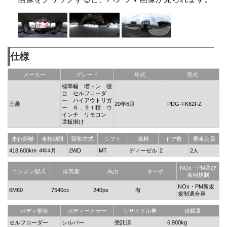
仕様
メーカー
グレード
年式
型式
標準幅 増トン 寝
台 セルフローダ
ー ハイアウトリガ
三菱
20年6月
PDG-FK62FZ
ー ６．９ｔ積 ウ
インチ リモコン
道板掛け
走行距離
車検期限
駆動方式
シフト
燃料
ドア数
乗車定員
418,600km
4年4月
2WD
MT
ディーゼル
2
2人
NOx・PM及び
エンジン型式
排気量
馬力
ターボ
条例規制
NOx・PM新規
6M60
7540cc
240ps
有
規制適合車
ボディ形状
ボディーカラー
リサイクル券
積載量
セルフローダー
シルバー
受託済
6,900kg