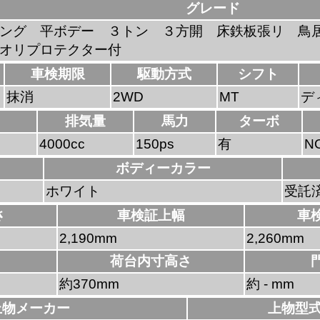
グレード
ング 平ボデー ３トン ３方開 床鉄板張リ 鳥
アオリプロテクター付
車検期限
駆動方式
シフト
抹消
2WD
MT
デ
排気量
馬力
ターボ
4000cc
150ps
有
N
ボディーカラー
ホワイト
受託
さ
車検証上幅
車
2,190mm
2,260mm
荷台内寸高さ
約370mm
約 - mm
上物メーカー
上物型