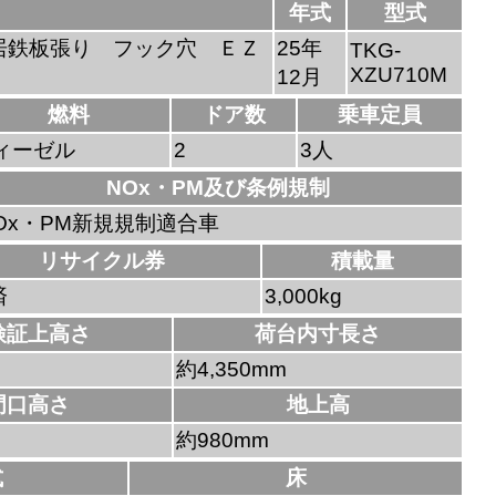
年式
型式
居鉄板張り フック穴 ＥＺ
25年
TKG-
XZU710M
12月
燃料
ドア数
乗車定員
ィーゼル
2
3人
NOx・PM及び条例規制
Ox・PM新規規制適合車
リサイクル券
積載量
済
3,000kg
検証上高さ
荷台内寸長さ
約4,350mm
門口高さ
地上高
約980mm
式
床