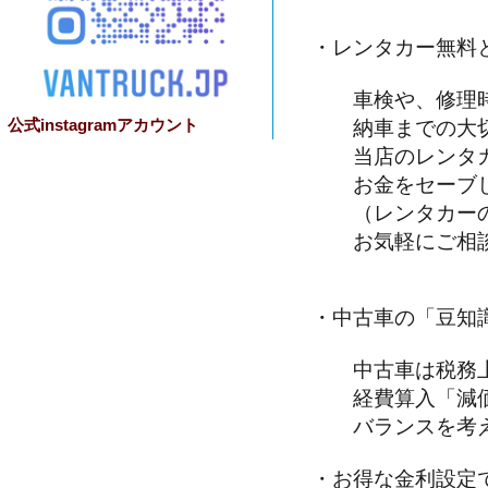
・レンタカー無料
車検や、修理時
公式instagramアカウント
納車までの大切
当店のレンタカ
お金をセーブし
（レンタカーの
お気軽にご相談
・中古車の「豆知
中古車は税務上
経費算入「減価
バランスを考え
・お得な金利設定