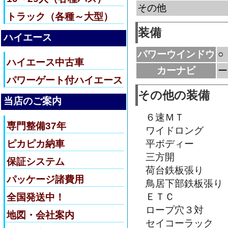
その他
トラック（各種～大型）
装備
ハイエース
パワーウインドウ
○
ハイエース中古車
カーナビ
ー
パワーゲート付ハイエース
その他の装備
当店のご案内
６速ＭＴ
専門整備37年
ワイドロング
ピカピカ納車
平ボディー
三方開
保証システム
荷台鉄板張り
パッケージ諸費用
鳥居下部鉄板張り
ＥＴＣ
全国発送中！
ロープ穴３対
地図・会社案内
セイコーラック