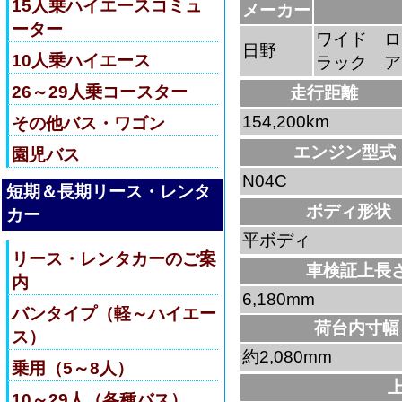
15人乗ハイエースコミュ
メーカー
ーター
ワイド ロ
日野
10人乗ハイエース
ラック 
26～29人乗コースター
走行距離
154,200km
その他バス・ワゴン
エンジン型式
園児バス
N04C
短期＆長期リース・レンタ
ボディ形状
カー
平ボディ
リース・レンタカーのご案
車検証上長
内
6,180mm
バンタイプ（軽～ハイエー
荷台内寸幅
ス）
約2,080mm
乗用（5～8人）
10～29人（各種バス）