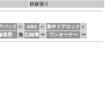
鉄板張り
アバック
○
ABS
○
集中ドアロック
○
修復歴
無
記録簿
ー
ワンオーナー
ー