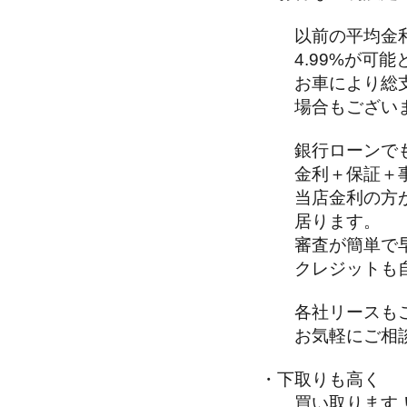
以前の平均金利
4.99%が可能
お車により総支
場合もございま
銀行ローンで
金利＋保証＋事
当店金利の方が
居ります。
審査が簡単で
クレジットも自
各社リースもご
お気軽にご相談
・下取りも高く
買い取ります！