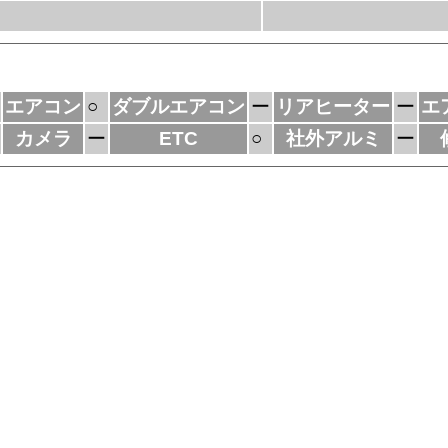
エアコン
○
ダブルエアコン
ー
リアヒーター
ー
エ
カメラ
ー
ETC
○
社外アルミ
ー