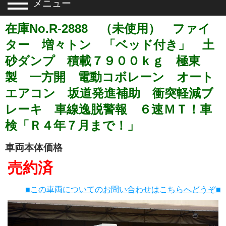
メニュー
在庫No.R-2888 （未使用） ファイ
ター 増々トン 「ベッド付き」 土
砂ダンプ 積載７９００ｋｇ 極東
製 一方開 電動コボレーン オート
エアコン 坂道発進補助 衝突軽減ブ
レーキ 車線逸脱警報 ６速ＭＴ！車
検「Ｒ４年７月まで！」
車両本体価格
売約済
■この車両についてのお問い合わせはこちらへどうぞ■