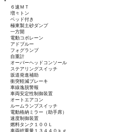
６速ＭＴ
増々トン
ベッド付き
極東製土砂ダンプ
一方開
電動コボレーン
アドブルー
フォグランプ
自重計
オーバーヘッドコンソール
ステアリングスイッチ
坂道発進補助
衝突軽減ブレーキ
車線逸脱警報
車両安定性制御装置
オートエアコン
ルームランプスイッチ
電動格納ミラー（助手席）
速度制御装置
燃料タンク１００Ｌ
車両総重量１３４４０ｋｇ