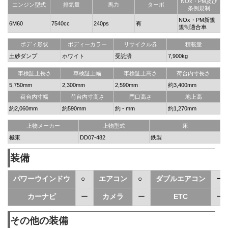
NOx・PM及び
エンジン型式
排気量
馬力
ターボ
条例規制
NOx・PM新規
6M60
7540cc
240ps
有
規制適合車
ボディ形状
ボディーカラー
リサイクル券
積載量
土砂ダンプ
ホワイト
受託済
7,900kg
車検証上長さ
車検証上幅
車検証上高さ
荷台内寸長さ
5,750mm
2,300mm
2,590mm
約3,400mm
荷台内寸幅
荷台内寸高さ
門口高さ
地上高
約2,060mm
約590mm
約 - mm
約1,270mm
上物メーカー
上物型式
床
極東
DD07-482
鉄製
装備
パワーウインドウ
○
エアコン
○
ダブルエアコン
ー
カーナビ
ー
カメラ
ー
ETC
ー
その他の装備