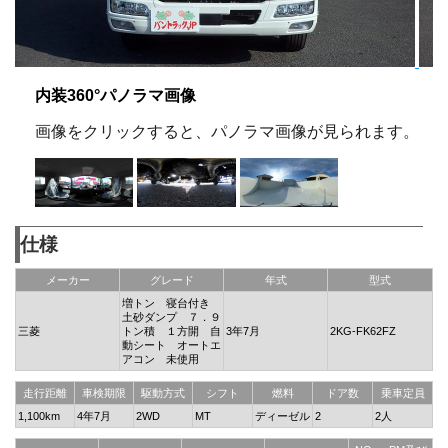
内装360°パノラマ画像
画像をクリックすると、パノラマ画像が見られます。
仕様
メーカー
グレード
年式
型式
増トン 寝台付き
土砂ダンプ ７．９
三菱
トン積 １方開 自
3年7月
2KG-FK62FZ
動シート オートエ
アコン 未使用
走行距離
車検期限
駆動方式
シフト
燃料
ドア数
乗車定員
1,100km
4年7月
2WD
MT
ディーゼル
2
2人