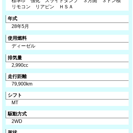
標準巾 強化 スライドダンプ ３方開 ３トン積
リモコン リアピン ＨＳＡ
年式
28年5月
使用燃料
ディーゼル
排気量
2,990cc
走行距離
79,900km
シフト
MT
駆動方式
2WD
形状