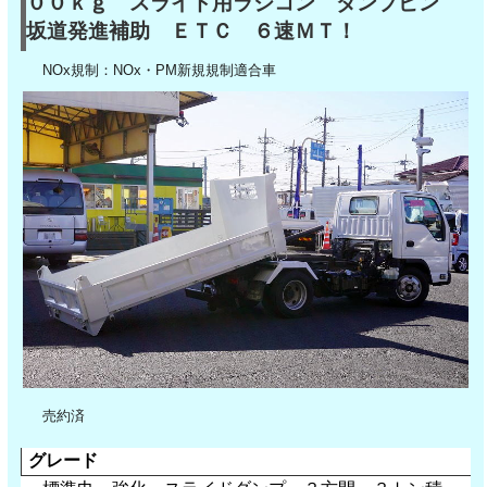
００ｋｇ スライド用ラジコン ダンプピン
坂道発進補助 ＥＴＣ ６速ＭＴ！
NOx規制：NOx・PM新規規制適合車
売約済
グレード