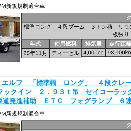
・PM新規規制適合車
標準ロング ４段ブーム ３トン積 リモ
板張り
年式
使用燃料
排気量
走行距
4,000cc
98,900k
25年11月
ディーゼル
165 エルフ 「標準幅 ロング」 ４段ク
フックイン ２．９３ｔ吊 セイコーラッ
坂道発進補助 ＥＴＣ フォグランプ ６
・PM新規規制適合車