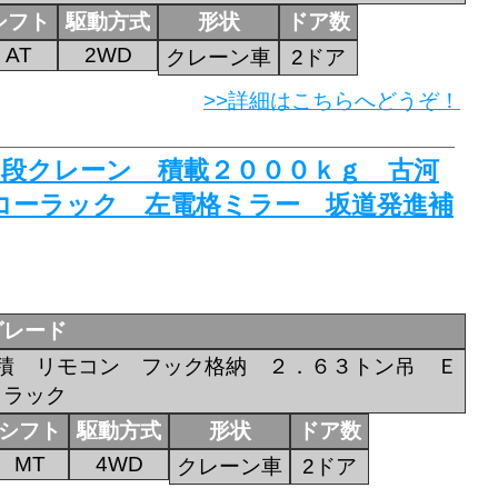
シフト
駆動方式
形状
ドア数
AT
2WD
クレーン車
2ドア
>>詳細はこちらへどうぞ！
 ４段クレーン 積載２０００ｋｇ 古河
コーラック 左電格ミラー 坂道発進補
グレード
積 リモコン フック格納 ２．６３トン吊 Ｅ
Ｚラック
シフト
駆動方式
形状
ドア数
MT
4WD
クレーン車
2ドア