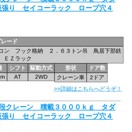
板張り セイコーラック ロープ穴４
グレード
コン フック格納 ２．６３トン吊 鳥居下部鉄
 ＥＺラック
離
シフト
駆動方式
形状
ドア数
km
AT
2WD
クレーン車
2ドア
>>詳細はこちらへどうぞ！
 ４段クレーン 積載３０００ｋｇ タダ
板張り セイコーラック ロープ穴４