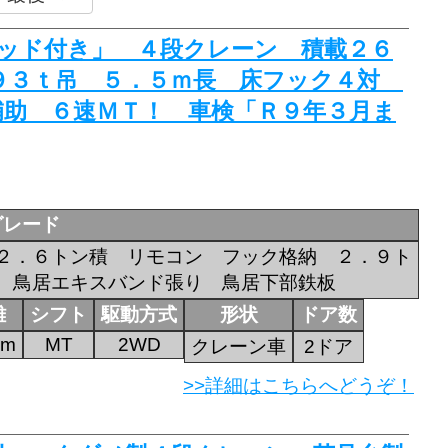
 ベッド付き」 ４段クレーン 積載２６
９３ｔ吊 ５．５ｍ長 床フック４対
補助 ６速ＭＴ！ 車検「Ｒ９年３月ま
グレード
２．６トン積 リモコン フック格納 ２．９ト
 鳥居エキスバンド張り 鳥居下部鉄板
離
シフト
駆動方式
形状
ドア数
km
MT
2WD
クレーン車
2ドア
>>詳細はこちらへどうぞ！