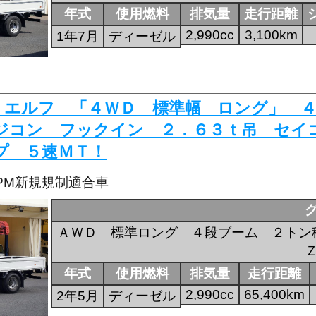
年式
使用燃料
排気量
走行距離
2,990cc
3,100km
1年7月
ディーゼル
274 エルフ 「４ＷＤ 標準幅 ロング」
ジコン フックイン ２．６３ｔ吊 セイ
プ ５速ＭＴ！
・PM新規規制適合車
ＡＷＤ 標準ロング ４段ブーム ２トン
年式
使用燃料
排気量
走行距離
2,990cc
65,400km
2年5月
ディーゼル