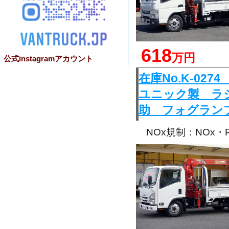
618
万円
公式instagramアカウント
在庫No.K-0
ユニック製 ラ
助 フォグラン
NOx規制：NOx