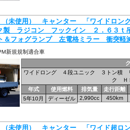
518 （未使用） キャンター 「ワイドロ
ク製 ラジコン フックイン ２．６３ｔ
ト＆フォグランプ 左電格ミラー 衝突軽
・PM新規規制適合車
ワイドロング ４段ユニック ３トン積 
ク Ｈ
年式
使用燃料
排気量
走行距離
2,990cc
450km
5年10月
ディーゼル
298 （未使用） キャンター 「ワイド超