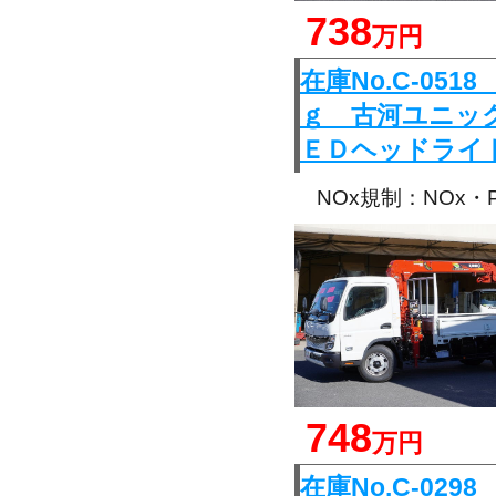
738
万円
在庫No.C-0
ｇ 古河ユニッ
ＥＤヘッドライ
NOx規制：NOx
748
万円
在庫No.C-0