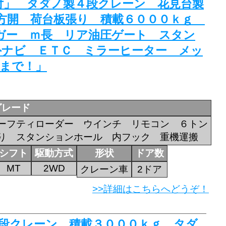
ド付」 タダノ製４段クレーン 花見台製
方開 荷台板張り 積載６０００ｋｇ
ガー ｍ長 リア油圧ゲート スタン
外ナビ ＥＴＣ ミラーヒーター メッ
月まで！」
グレード
ーフティローダー ウインチ リモコン ６トン
り スタンションホール 内フック 重機運搬
シフト
駆動方式
形状
ドア数
MT
2WD
クレーン車
2ドア
>>詳細はこちらへどうぞ！
 ４段クレーン 積載３０００ｋｇ タダ