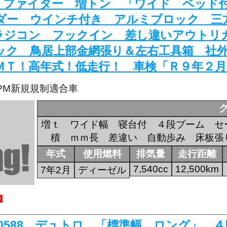
621 ファイター 増トン 「ワイド ベッ
ダー ウインチ付き アルミブロック 三
ラジコン フックイン 差し違いアウトリ
ック 鳥居上部金網張り＆左右工具箱 社
ＭＴ！高年式！低走行！ 車検「Ｒ９年２
・PM新規規制適合車
増ｔ ワイド幅 寝台付 ４段ブーム セ
積 ｍｍ長 差違い 自動歩み 床板張
年式
使用燃料
排気量
走行距離
7,540cc
12,500km
7年2月
ディーゼル
中
K-0588 デュトロ 「標準幅 ロング」