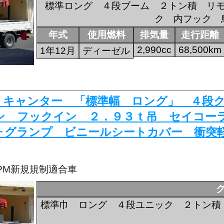
標準ロング ４段ブーム ２トン積 リ
ク 内フック 
年式
使用燃料
排気量
走行距離
2,990cc
68,500km
1年12月
ディーゼル
290 キャンター 「標準幅 ロング」 ４
ン フックイン ２．９３ｔ吊 セイコー
ォグランプ ビニールシートカバー 衝突
・PM新規規制適合車
標準巾 ロング ４段ユニック ２トン積