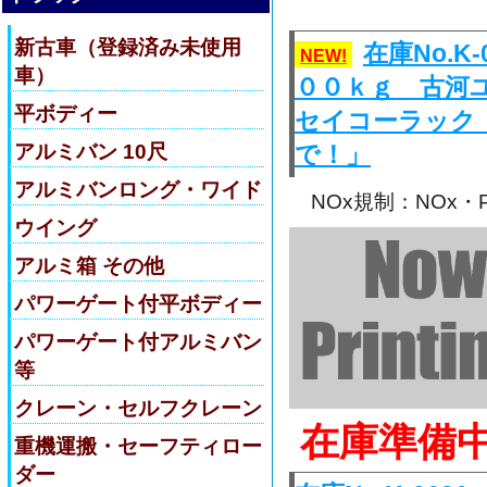
新古車（登録済み未使用
在庫No.
NEW!
車）
００ｋｇ 古河
平ボディー
セイコーラック
アルミバン 10尺
で！」
アルミバンロング・ワイド
NOx規制：NOx
ウイング
アルミ箱 その他
パワーゲート付平ボディー
パワーゲート付アルミバン
等
クレーン・セルフクレーン
在庫準備
重機運搬・セーフティロー
ダー