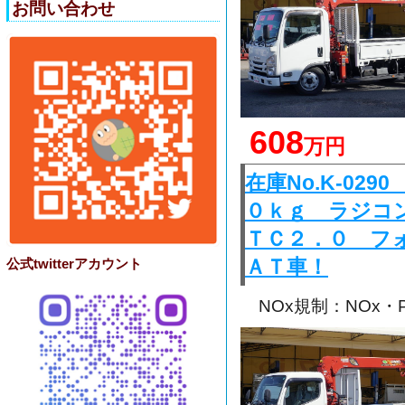
お問い合わせ
608
万円
在庫No.K-0
０ｋｇ ラジコ
ＴＣ２．０ フ
ＡＴ車！
公式twitterアカウント
NOx規制：NOx