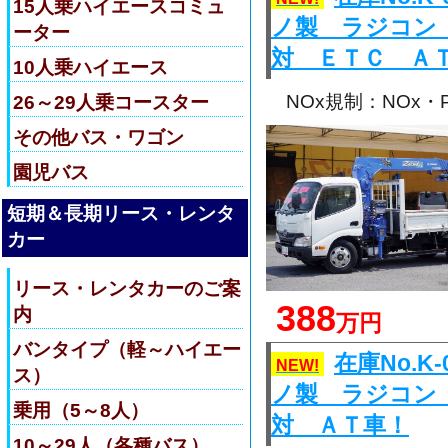
15人乗ハイエースコミュ
ノ製 ラジコン
ーター
対 ＥＴＣ Ａ
10人乗ハイエース
NOx規制：NOx
26～29人乗コースター
その他バス・ワゴン
園児バス
短期＆長期リース・レンタ
カー
リース・レンタカーのご案
388
内
万円
バンタイプ（軽～ハイエー
在庫No.
NEW!
ス）
ノ製 ラジコン
乗用（5～8人）
対 ＡＴ車！
10～29人（各種バス）