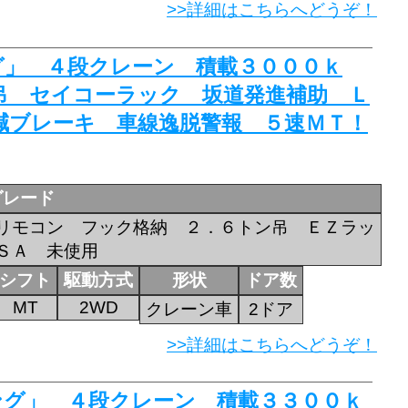
>>詳細はこちらへどうぞ！
ング」 ４段クレーン 積載３０００ｋ
吊 セイコーラック 坂道発進補助 Ｌ
減ブレーキ 車線逸脱警報 ５速ＭＴ！
グレード
リモコン フック格納 ２．６トン吊 ＥＺラッ
ＳＡ 未使用
シフト
駆動方式
形状
ドア数
MT
2WD
クレーン車
2ドア
>>詳細はこちらへどうぞ！
ロング」 ４段クレーン 積載３３００ｋ