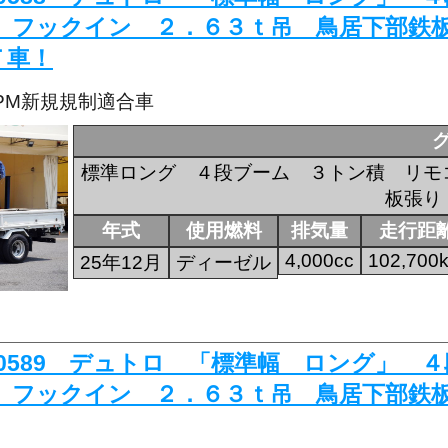
 フックイン ２．６３ｔ吊 鳥居下部鉄
Ｔ車！
・PM新規規制適合車
標準ロング ４段ブーム ３トン積 リモ
板張り
年式
使用燃料
排気量
走行距
4,000cc
102,700
25年12月
ディーゼル
K-0589 デュトロ 「標準幅 ロング」
 フックイン ２．６３ｔ吊 鳥居下部鉄