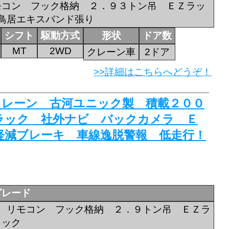
モコン フック格納 ２．９３トン吊 ＥＺラッ
鳥居エキスバンド張り
シフト
駆動方式
形状
ドア数
MT
2WD
クレーン車
2ドア
>>詳細はこちらへどうぞ！
段クレーン 古河ユニック製 積載２００
ラック 社外ナビ バックカメラ Ｅ
軽減ブレーキ 車線逸脱警報 低走行！
グレード
 リモコン フック格納 ２．９トン吊 ＥＺラ
ック