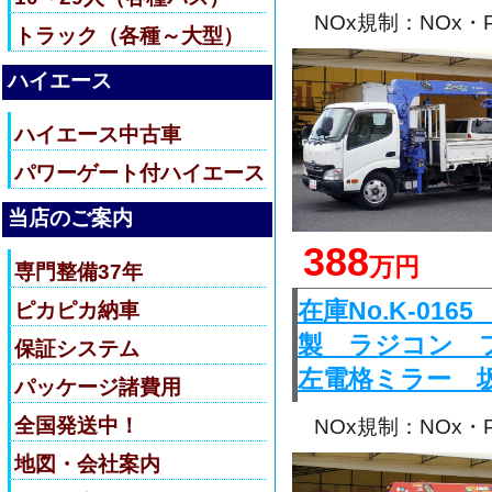
NOx規制：NOx
トラック（各種～大型）
ハイエース
ハイエース中古車
パワーゲート付ハイエース
当店のご案内
388
万円
専門整備37年
在庫No.K-0
ピカピカ納車
製 ラジコン 
保証システム
左電格ミラー 
パッケージ諸費用
全国発送中！
NOx規制：NOx
地図・会社案内