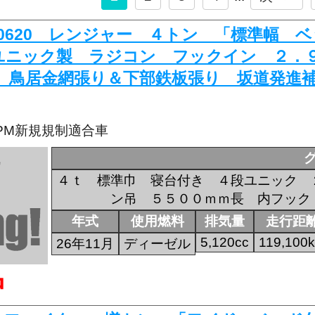
K-0620 レンジャー ４トン 「標準幅
ユニック製 ラジコン フックイン ２．
 鳥居金網張り＆下部鉄板張り 坂道発進
・PM新規規制適合車
４ｔ 標準巾 寝台付き ４段ユニック 
ン吊 ５５００ｍｍ長 内フック
年式
使用燃料
排気量
走行距
5,120cc
119,100
26年11月
ディーゼル
中