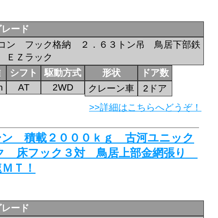
グレード
コン フック格納 ２．６３トン吊 鳥居下部鉄
 ＥＺラック
離
シフト
駆動方式
形状
ドア数
m
AT
2WD
クレーン車
2ドア
>>詳細はこちらへどうぞ！
レーン 積載２０００ｋｇ 古河ユニック
ク 床フック３対 鳥居上部金網張り
速ＭＴ！
グレード