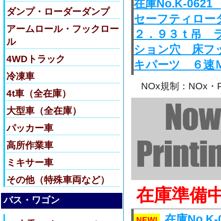
在庫No.K-0
ダンプ・ローダーダンプ
セーフティロー
アームロール・フックロー
２．９３ｔ吊 
ル
ション穴 床フ
4WDトラック
キパーツ ６速
冷凍車
NOx規制：NOx
4t車（全在庫）
大型車（全在庫）
パッカー車
高所作業車
ミキサー車
その他（特殊車両など）
在庫準備
バス・ワゴン
在庫No.
NEW!