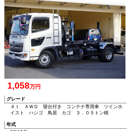
1,058
万円
グレード
４ｔ ＡＷＤ 寝台付き コンテナ専用車 ツインホ
イスト ハシゴ 鳥居 カゴ ３．０５トン積
年式