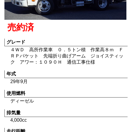
売約済
グレード
４ＷＤ 高所作業車 ０．５トン積 作業高８ｍ Ｆ
ＲＰバケット 先端折り曲げアーム ジョイスティッ
ク アワー：１０９０Ｈ 通信工事仕様
年式
29年9月
使用燃料
ディーゼル
排気量
4,000cc
走行距離