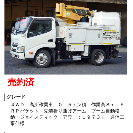
売約済
グレード
４ＷＤ 高所作業車 ０．５トン積 作業高８ｍ Ｆ
ＲＰバケット 先端折り曲げアーム ブーム自動格
納 ジョイスティック アワー：１９７３Ｈ 通信工
事仕様