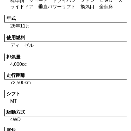
標準幅 ショート ドライバン ２トン ４ＷＤ ス
ライドドア 垂直パワーリフト 換気口 全低床
年式
26年11月
使用燃料
ディーゼル
排気量
4,000cc
走行距離
72,500km
シフト
MT
駆動方式
4WD
形状