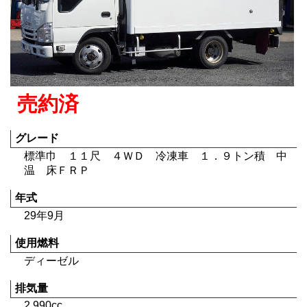
売約済
グレード
標準巾 １１尺 ４ＷＤ 冷凍車 １．９トン積 中
温 床ＦＲＰ
年式
29年9月
使用燃料
ディーゼル
排気量
2,990cc