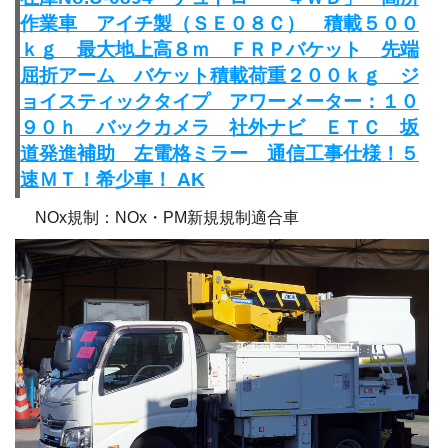
作業車 アイチ製（ＳＥ０８Ｃ） 積載５００
ｋｇ 最大地上高８ｍ ＦＲＰバケット 先端
屈折アーム バケット積載荷重２００ｋｇ ジ
ョイスティックタイプ アワーメーター：１０
９０ｈ バックカメラ 社外ナビ ＥＴＣ 坂
道発進補助 左電格ミラー 通信工事仕様！５
速ＭＴ！希少車！ AK
NOx規制：NOx・PM新規規制適合車