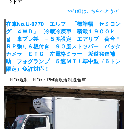
2ドア
>>詳細はこちらへどうぞ！
在庫No.U-0770 エルフ 「標準幅 セミロン
グ ４ＷＤ」 冷蔵冷凍車 積載１９００ｋ
ｇ 東プレ製 －５度設定 エアリブ 荷台Ｆ
ＲＰ張り＆板付き ９０度ストッパー バック
カメラ ＥＴＣ 左電格ミラー 坂道発進補
助 フォグランプ ５速ＭＴ！準中型（５トン
限定）免許対応！
NOx規制：NOx・PM新規規制適合車