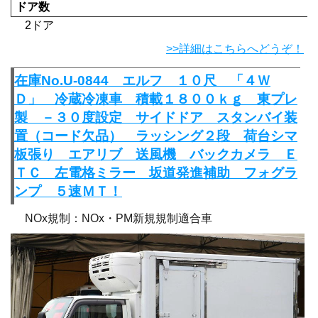
ドア数
2ドア
>>詳細はこちらへどうぞ！
在庫No.U-0844 エルフ １０尺 「４Ｗ
Ｄ」 冷蔵冷凍車 積載１８００ｋｇ 東プレ
製 －３０度設定 サイドドア スタンバイ装
置（コード欠品） ラッシング２段 荷台シマ
板張り エアリブ 送風機 バックカメラ Ｅ
ＴＣ 左電格ミラー 坂道発進補助 フォグラ
ンプ ５速ＭＴ！
NOx規制：NOx・PM新規規制適合車