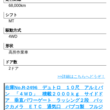
68,000km
シフト
MT
駆動方式
4WD
形状
高所作業車
ドア数
2ドア
>>詳細はこちらへどうぞ！
在庫No.R-2496 デュトロ １０尺 アルミバ
ン 「４ＷＤ」 積載２０００ｋｇ サイドド
ア 垂直パワーゲート ラッシング２段 バッ
クカメラ ＥＴＣ 通気口 パブコ製 フルジ