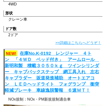
4WD
形状
クレーン車
ドア数
2ドア
>>詳細はこちらへどうぞ！
在庫No.K-0192 レンジャー ４ト
NEW!
ン 「４ＷＤ ベッド付き」 アームロール
新明和製 積載３０５０ｋｇ ツインシリンダ
ー キャブバックステップ 網工具入れ 左右
キャブラダー 坂道発進補助 オートエアコ
ン ＬＥＤヘッドライト フォグランプ 衝突
軽減ブレーキ 車線逸脱警報 ６速ＭＴ！
NOx規制：NOx・PM新規規制適合車