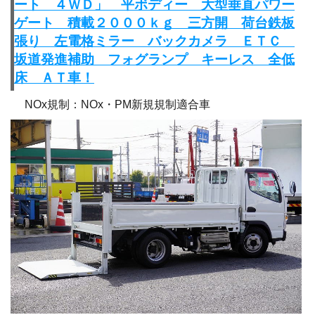
ート ４ＷＤ」 平ボディー 大型垂直パワー
ゲート 積載２０００ｋｇ 三方開 荷台鉄板
張り 左電格ミラー バックカメラ ＥＴＣ
坂道発進補助 フォグランプ キーレス 全低
床 ＡＴ車！
NOx規制：NOx・PM新規規制適合車