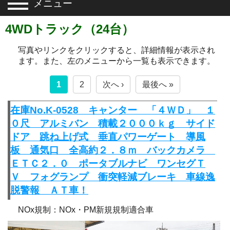
メニュー
4WDトラック（24台）
写真やリンクをクリックすると、詳細情報が表示され
ます。また、左のメニューから一覧も表示できます。
1
2
次へ ›
最後へ »
在庫No.K-0528 キャンター 「４ＷＤ」 １
０尺 アルミバン 積載２０００ｋｇ サイド
ドア 跳ね上げ式 垂直パワーゲート 導風
板 通気口 全高約２．８ｍ バックカメラ
ＥＴＣ２．０ ポータブルナビ ワンセグＴ
Ｖ フォグランプ 衝突軽減ブレーキ 車線逸
脱警報 ＡＴ車！
NOx規制：NOx・PM新規規制適合車