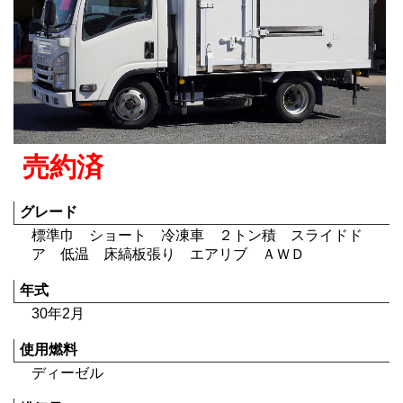
売約済
グレード
標準巾 ショート 冷凍車 ２トン積 スライドド
ア 低温 床縞板張り エアリブ ＡＷＤ
年式
30年2月
使用燃料
ディーゼル