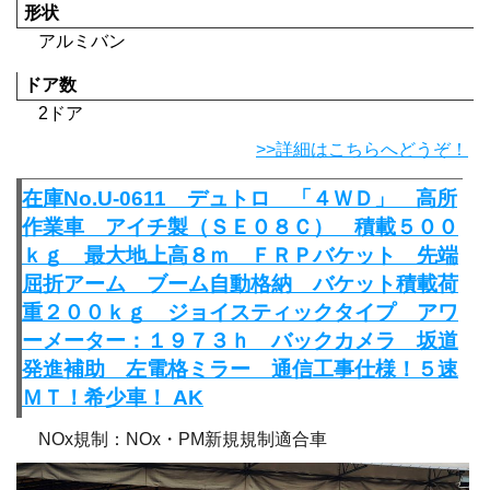
形状
アルミバン
ドア数
2ドア
>>詳細はこちらへどうぞ！
在庫No.U-0611 デュトロ 「４ＷＤ」 高所
作業車 アイチ製（ＳＥ０８Ｃ） 積載５００
ｋｇ 最大地上高８ｍ ＦＲＰバケット 先端
屈折アーム ブーム自動格納 バケット積載荷
重２００ｋｇ ジョイスティックタイプ アワ
ーメーター：１９７３ｈ バックカメラ 坂道
発進補助 左電格ミラー 通信工事仕様！５速
ＭＴ！希少車！ AK
NOx規制：NOx・PM新規規制適合車