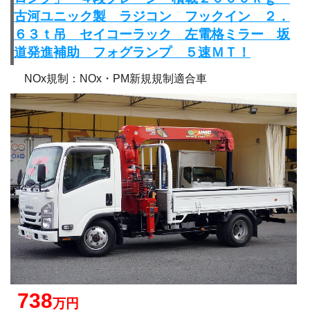
古河ユニック製 ラジコン フックイン ２．
６３ｔ吊 セイコーラック 左電格ミラー 坂
道発進補助 フォグランプ ５速ＭＴ！
NOx規制：NOx・PM新規規制適合車
738
万円