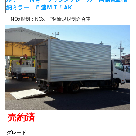
納ミラー ５速ＭＴ！AK
NOx規制：NOx・PM新規規制適合車
売約済
グレード