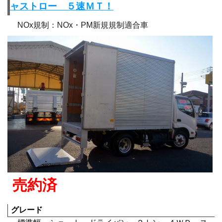
ャストロー ５速ＭＴ！
NOx規制：NOx・PM新規規制適合車
売約済
グレード