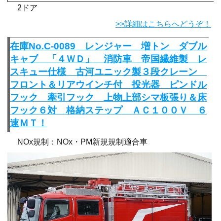
2ドア
>>詳細はこちらへどうぞ！
在庫No.C-0089 レンジャー 増トン ダブル
キャブ 「４ＷＤ」 消防車 帝国繊維製 レ
スキュー仕様 古河ユニック製３段クレーン
フロント＆リアウインチ付 投光器 ピンドル
フック 牽引フック 上物上部シマ板張り＆床
フック６対 格納ステップ ＡＣ１００Ｖ ６
速ＭＴ！
NOx規制：NOx・PM新規規制適合車