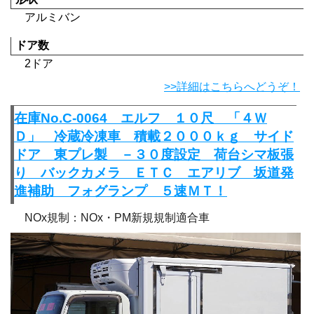
アルミバン
ドア数
2ドア
>>詳細はこちらへどうぞ！
在庫No.C-0064 エルフ １０尺 「４Ｗ
Ｄ」 冷蔵冷凍車 積載２０００ｋｇ サイド
ドア 東プレ製 －３０度設定 荷台シマ板張
り バックカメラ ＥＴＣ エアリブ 坂道発
進補助 フォグランプ ５速ＭＴ！
NOx規制：NOx・PM新規規制適合車