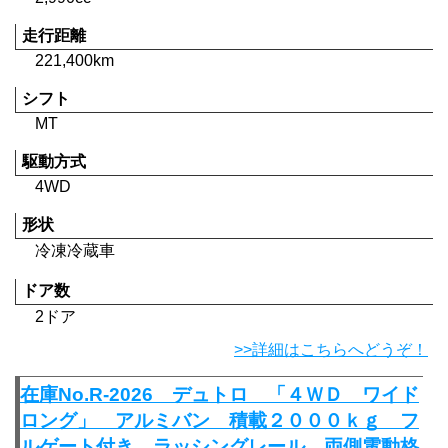
走行距離
221,400km
シフト
MT
駆動方式
4WD
形状
冷凍冷蔵車
ドア数
2ドア
>>詳細はこちらへどうぞ！
在庫No.R-2026 デュトロ 「４ＷＤ ワイド
ロング」 アルミバン 積載２０００ｋｇ フ
ルゲート付き ラッシングレール 両側電動格