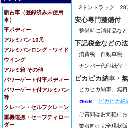
2トントラック 2
新古車（登録済み未使用
安心専門整備付
車）
平ボディー
整備時に消耗品など
アルミバン 10尺
下記税金などの法
アルミバンロング・ワイド
消費税・自動車税・
ウイング
ナンバー代印紙代・
アルミ箱 その他
ピカピカ納車・無
パワーゲート付平ボディー
ピカピカ納車、無料
パワーゲート付アルミバン
等
ピカピカ納
クレーン・セルフクレーン
ご質問はお気軽にお
重機運搬・セーフティロー
ダー
業者向け完全現状販