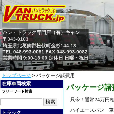
バン・トラック専門店（有）キャン
〒343-0103
埼玉県北葛飾郡松伏町金杉144-13
TEL 048-993-0081 FAX 048-993-0082
営業時間 9:00-18:00 定休日 日曜・祝日
トップページ
> パッケージ諸費用
在庫車両検索
パッケージ諸
フリーワード検索
只今！通常24万円
ハイエースバン 車
トラック