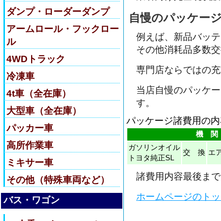
ダンプ・ローダーダンプ
自慢のパッケー
アームロール・フックロー
例えば、新品バッテ
ル
その他消耗品多数交
4WDトラック
専門店ならではの充
冷凍車
当店自慢のパッケー
4t車（全在庫）
す。
大型車（全在庫）
パッケージ諸費用の内
パッカー車
機 関
高所作業車
ガソリンオイル
交 換
エ
トヨタ純正SL
ミキサー車
諸費用内容最後まで
その他（特殊車両など）
ホームページのトッ
バス・ワゴン