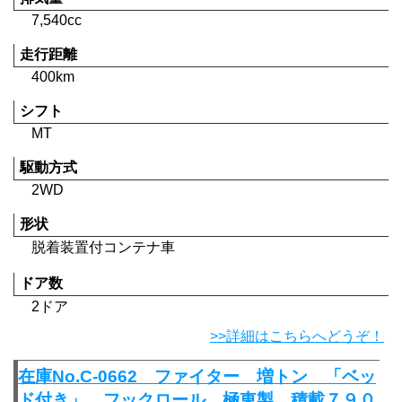
7,540cc
走行距離
400km
シフト
MT
駆動方式
2WD
形状
脱着装置付コンテナ車
ドア数
2ドア
>>詳細はこちらへどうぞ！
在庫No.C-0662 ファイター 増トン 「ベッ
ド付き」 フックロール 極東製 積載７９０