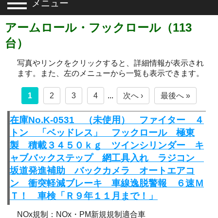
メニュー
アームロール・フックロール（113
台）
写真やリンクをクリックすると、詳細情報が表示され
ます。また、左のメニューから一覧も表示できます。
1
2
3
4
...
次へ ›
最後へ »
在庫No.K-0531 （未使用） ファイター ４
トン 「ベッドレス」 フックロール 極東
製 積載３４５０ｋｇ ツインシリンダー キ
ャブバックステップ 網工具入れ ラジコン
坂道発進補助 バックカメラ オートエアコ
ン 衝突軽減ブレーキ 車線逸脱警報 ６速Ｍ
Ｔ！ 車検「Ｒ９年１１月まで！」
NOx規制：NOx・PM新規規制適合車