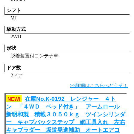
シフト
MT
駆動方式
2WD
形状
脱着装置付コンテナ車
ドア数
2ドア
>>詳細はこちらへどうぞ！
在庫No.K-0192 レンジャー ４ト
NEW!
ン 「４ＷＤ ベッド付き」 アームロール
新明和製 積載３０５０ｋｇ ツインシリンダ
ー キャブバックステップ 網工具入れ 左右
キャブラダー 坂道発進補助 オートエアコ