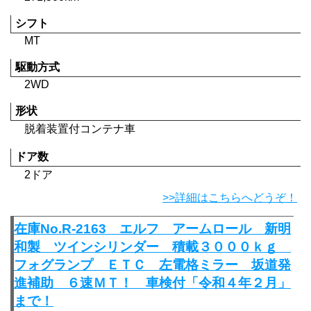
シフト
MT
駆動方式
2WD
形状
脱着装置付コンテナ車
ドア数
2ドア
>>詳細はこちらへどうぞ！
在庫No.R-2163 エルフ アームロール 新明
和製 ツインシリンダー 積載３０００ｋｇ
フォグランプ ＥＴＣ 左電格ミラー 坂道発
進補助 ６速ＭＴ！ 車検付「令和４年２月」
まで！