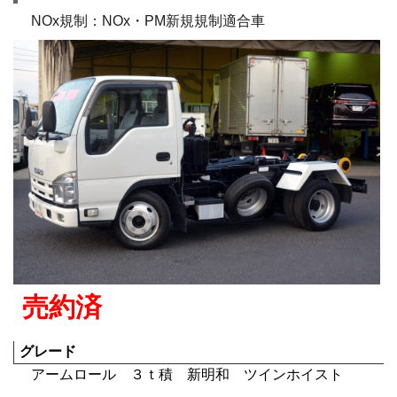
NOx規制：NOx・PM新規規制適合車
売約済
グレード
アームロール ３ｔ積 新明和 ツインホイスト