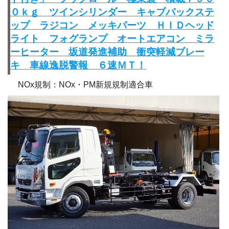
０ｋｇ ツインシリンダー キャブバックステ
ップ ラジコン メッキパーツ ＨＩＤヘッド
ライト フォグランプ オートエアコン ミラ
ーヒーター 坂道発進補助 衝突軽減ブレー
キ 車線逸脱警報 ６速ＭＴ！
NOx規制：NOx・PM新規規制適合車