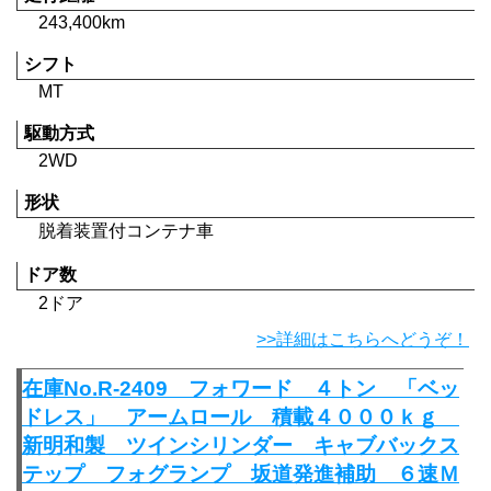
243,400km
シフト
MT
駆動方式
2WD
形状
脱着装置付コンテナ車
ドア数
2ドア
>>詳細はこちらへどうぞ！
在庫No.R-2409 フォワード ４トン 「ベッ
ドレス」 アームロール 積載４０００ｋｇ
新明和製 ツインシリンダー キャブバックス
テップ フォグランプ 坂道発進補助 ６速Ｍ