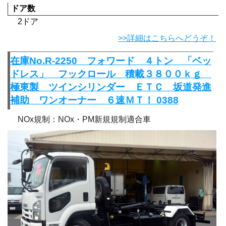
ドア数
2ドア
>>詳細はこちらへどうぞ！
在庫No.R-2250 フォワード ４トン 「ベッ
ドレス」 フックロール 積載３８００ｋｇ
極東製 ツインシリンダー ＥＴＣ 坂道発進
補助 ワンオーナー ６速ＭＴ！ 0388
NOx規制：NOx・PM新規規制適合車