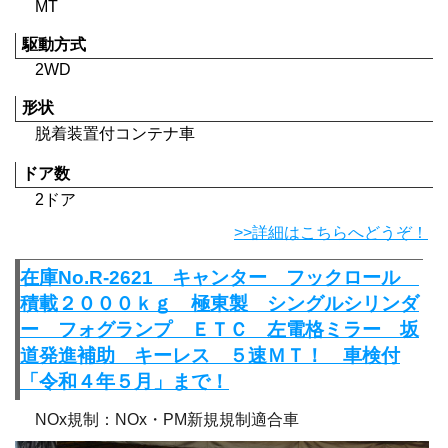
MT
駆動方式
2WD
形状
脱着装置付コンテナ車
ドア数
2ドア
>>詳細はこちらへどうぞ！
在庫No.R-2621 キャンター フックロール
積載２０００ｋｇ 極東製 シングルシリンダ
ー フォグランプ ＥＴＣ 左電格ミラー 坂
道発進補助 キーレス ５速ＭＴ！ 車検付
「令和４年５月」まで！
NOx規制：NOx・PM新規規制適合車