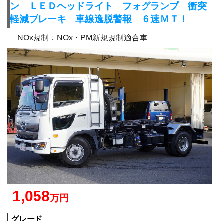
ン ＬＥＤヘッドライト フォグランプ 衝突
軽減ブレーキ 車線逸脱警報 ６速ＭＴ！
NOx規制：NOx・PM新規規制適合車
1,058
万円
グレード