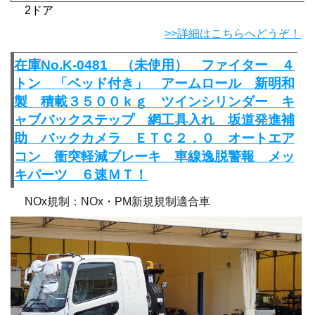
2ドア
>>詳細はこちらへどうぞ！
在庫No.K-0481 （未使用） ファイター ４
トン 「ベッド付き」 アームロール 新明和
製 積載３５００ｋｇ ツインシリンダー キ
ャブバックステップ 網工具入れ 坂道発進補
助 バックカメラ ＥＴＣ２．０ オートエア
コン 衝突軽減ブレーキ 車線逸脱警報 メッ
キパーツ ６速ＭＴ！
NOx規制：NOx・PM新規規制適合車