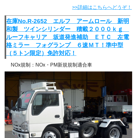
>>詳細はこちらへどうぞ！
在庫No.R-2652 エルフ アームロール 新明
和製 ツインシリンダー 積載２０００ｋｇ
ルーフキャリア 坂道発進補助 ＥＴＣ 左電
格ミラー フォグランプ ６速ＭＴ！準中型
（５トン限定）免許対応！
NOx規制：NOx・PM新規規制適合車