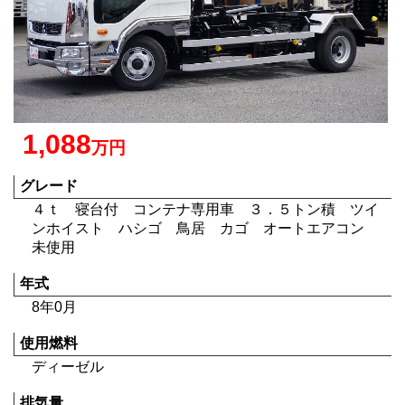
1,088
万円
グレード
４ｔ 寝台付 コンテナ専用車 ３．５トン積 ツイ
ンホイスト ハシゴ 鳥居 カゴ オートエアコン
未使用
年式
8年0月
使用燃料
ディーゼル
排気量