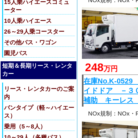
NOx規制：NOx
15人乗ハイエースコミュ
ーター
10人乗ハイエース
26～29人乗コースター
その他バス・ワゴン
園児バス
248
短期＆長期リース・レンタ
万円
カー
在庫No.K-0
リース・レンタカーのご案
イドドア －３
内
補助 キーレス
バンタイプ（軽～ハイエー
NOx規制：NOx
ス）
乗用（5～8人）
10～29人（各種バス）