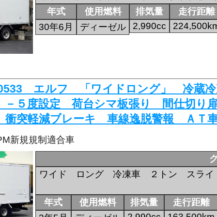
年式
使用燃料
排気量
走行距離
2,990cc
224,500k
30年6月
ディーゼル
K-0533 エルフ 「ワイドロング」 冷
 －５度設定 荷台シマ板張り 間仕切り
 衝突軽減ブレーキ 車線逸脱警報 ＡＴ
・PM新規規制適合車
ワイド ロング 冷凍車 ２トン スライ
年式
使用燃料
排気量
走行距離
2,990cc
163,500km