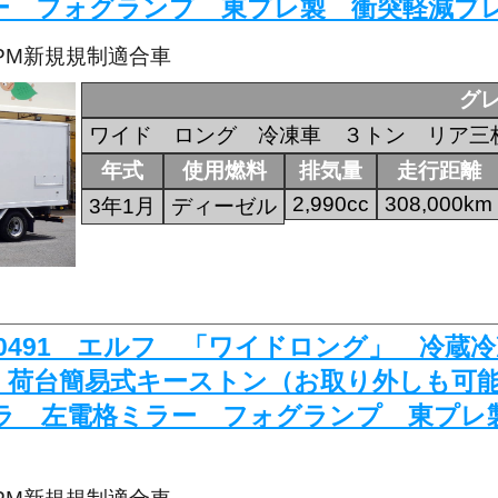
ー フォグランプ 東プレ製 衝突軽減ブ
・PM新規規制適合車
グ
ワイド ロング 冷凍車 ３トン リア三
年式
使用燃料
排気量
走行距離
2,990cc
308,000km
3年1月
ディーゼル
K-0491 エルフ 「ワイドロング」 冷
 荷台簡易式キーストン（お取り外しも可
ラ 左電格ミラー フォグランプ 東プレ