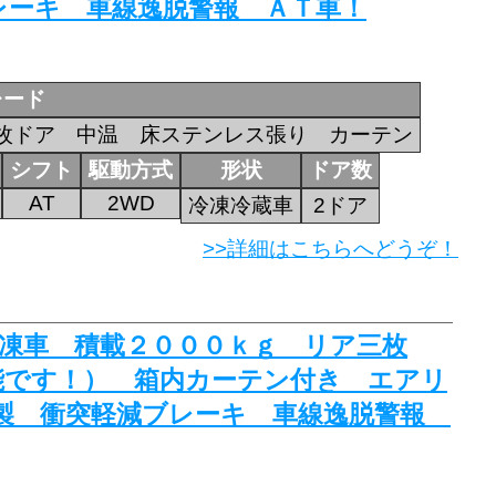
レーキ 車線逸脱警報 ＡＴ車！
レード
枚ドア 中温 床ステンレス張り カーテン
シフト
駆動方式
形状
ドア数
AT
2WD
冷凍冷蔵車
2ドア
>>詳細はこちらへどうぞ！
蔵冷凍車 積載２０００ｋｇ リア三枚
能です！） 箱内カーテン付き エアリ
製 衝突軽減ブレーキ 車線逸脱警報