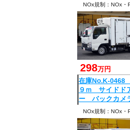
NOx規制：NOx
298
万円
在庫No.K-0
９ｍ サイドド
ー バックカメ
NOx規制：NOx