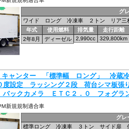
・PM新規規制適合車
グ
ワイド ロング 冷凍車 ２トン リア三
年式
使用燃料
排気量
走行距離
2,990cc
329,800km
2年8月
ディーゼル
529 キャンター 「標準幅 ロング」 冷
０度設定 ラッシング２段 荷台シマ板張
 バックカメラ ＥＴＣ２．０ フォグラ
・PM新規規制適合車
グレ
標準ロング 冷凍車 ３トン サイド扉 