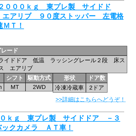
積載２０００ｋｇ 東プレ製 サイドド
 エアリブ ９０度ストッパー 左電格
速ＭＴ！
グレード
ライドドア 低温 ラッシングレール２段 床ス
ス エアリブ
シフト
駆動方式
形状
ドア数
m
MT
2WD
冷凍冷蔵車
2ドア
>>詳細はこちらへどうぞ！
５００ｋｇ 東プレ製 サイドドア －３
バックカメラ ＡＴ車！