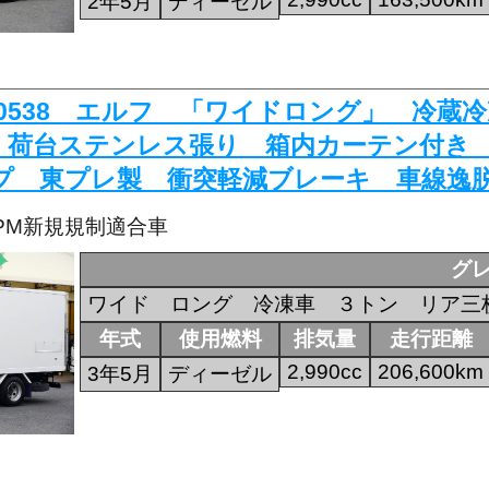
2年5月
ディーゼル
K-0538 エルフ 「ワイドロング」 冷
 荷台ステンレス張り 箱内カーテン付き
プ 東プレ製 衝突軽減ブレーキ 車線逸
・PM新規規制適合車
グ
ワイド ロング 冷凍車 ３トン リア三
年式
使用燃料
排気量
走行距離
2,990cc
206,600km
3年5月
ディーゼル