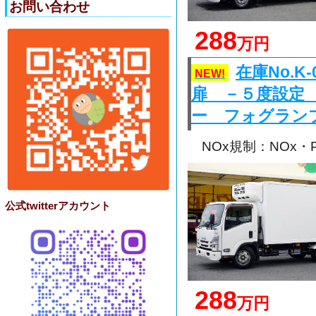
お問い合わせ
288
万円
在庫No.
NEW!
扉 －５度設定
ー フォグラン
NOx規制：NOx
公式twitterアカウント
288
万円