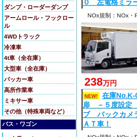
０ 左電格ミラ
ダンプ・ローダーダンプ
NOx規制：NOx
アームロール・フックロー
ル
4WDトラック
冷凍車
4t車（全在庫）
大型車（全在庫）
238
パッカー車
万円
高所作業車
在庫No.
NEW!
ミキサー車
扉 －５度設定
その他（特殊車両など）
ブ バックカメ
ＡＴ車！
バス・ワゴン