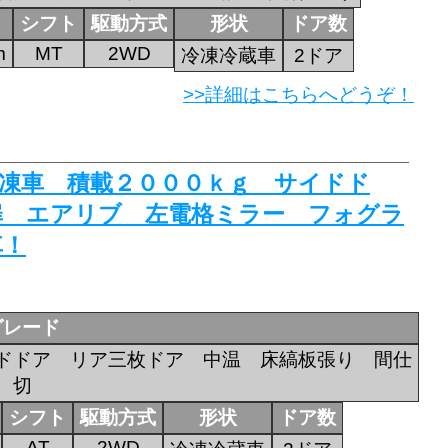
シフト
駆動方式
形状
ドア数
m
MT
2WD
冷凍冷蔵車
2ドア
>>詳細はこちらへどうぞ！
蔵冷凍車 積載２０００ｋｇ サイドド
扉 エアリブ 左電格ミラー フォグラ
車！
グレード
ドドア リア三枚ドア 中温 床縞板張り 間仕
切
シフト
駆動方式
形状
ドア数
AT
2WD