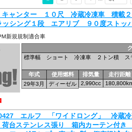
616 キャンター １０尺 冷蔵冷凍車 
ラッシング１段 エアリブ ９０度ストッ
・PM新規規制適合車
標準幅 ショート 冷凍車 ２トン積 ス
年式
使用燃料
排気量
走行距離
2,990cc
180,800k
29年3月
ディーゼル
中
K-0427 エルフ 「ワイドロング」 冷
 荷台ステンレス張り 箱内カーテン付き