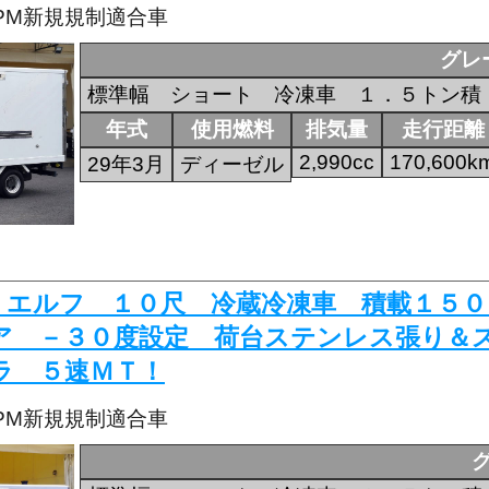
・PM新規規制適合車
グレ
標準幅 ショート 冷凍車 １．５トン積
年式
使用燃料
排気量
走行距離
2,990cc
170,600k
29年3月
ディーゼル
468 エルフ １０尺 冷蔵冷凍車 積載１
ア －３０度設定 荷台ステンレス張り＆
ラ ５速ＭＴ！
・PM新規規制適合車