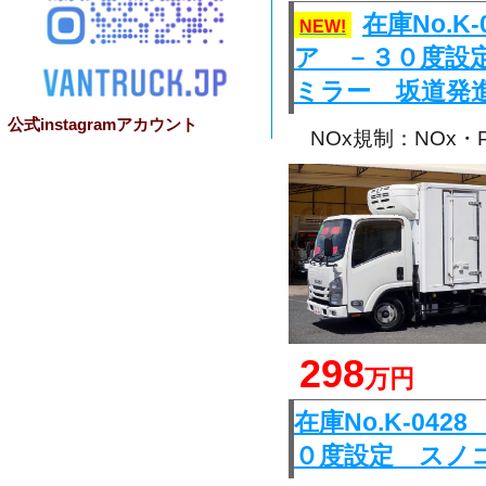
在庫No.
NEW!
ア －３０度設
ミラー 坂道発
公式instagramアカウント
NOx規制：NOx
298
万円
在庫No.K-0
０度設定 スノ