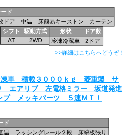
レード
枚ドア 中温 床簡易キーストン カーテン
シフト
駆動方式
形状
ドア数
AT
2WD
冷凍冷蔵車
2ドア
>>詳細はこちらへどうぞ！
蔵冷凍車 積載３０００ｋｇ 菱重製 サ
り エアリブ 左電格ミラー 坂道発進
ンプ メッキパーツ ５速ＭＴ！
ード
低温 ラッシングレール２段 床縞板張り