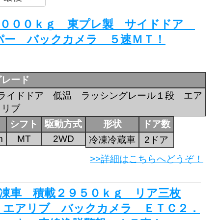
積載２０００ｋｇ 東プレ製 サイドドア
パー バックカメラ ５速ＭＴ！
グレード
ライドドア 低温 ラッシングレール１段 エア
リブ
シフト
駆動方式
形状
ドア数
m
MT
2WD
冷凍冷蔵車
2ドア
>>詳細はこちらへどうぞ！
蔵冷凍車 積載２９５０ｋｇ リア三枚
 エアリブ バックカメラ ＥＴＣ２．