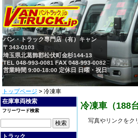
バン・トラック専門店（有）キャン
〒343-0103
埼玉県北葛飾郡松伏町金杉144-13
TEL 048-993-0081 FAX 048-993-0082
営業時間 9:00-18:00 定休日 日曜・祝日
トップページ
> 冷凍車
在庫車両検索
冷凍車（188
フリーワード検索
写真やリンクをク
トラック