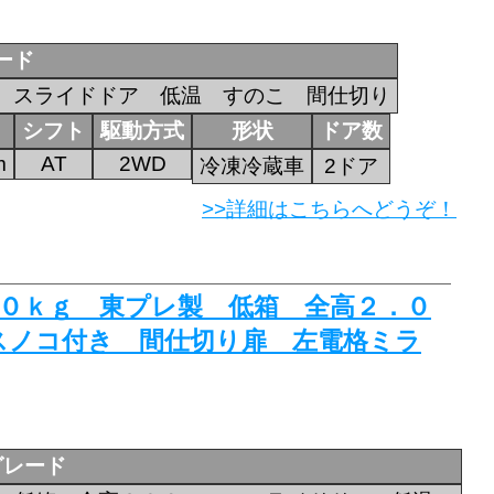
ード
 スライドドア 低温 すのこ 間仕切り
シフト
駆動方式
形状
ドア数
m
AT
2WD
冷凍冷蔵車
2ドア
>>詳細はこちらへどうぞ！
５００ｋｇ 東プレ製 低箱 全高２．０
スノコ付き 間仕切り扉 左電格ミラ
グレード