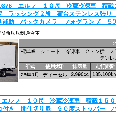
K-0376 エルフ １０尺 冷蔵冷凍車 
定 ラッシング２段 荷台ステンレス張り
進補助 バックカメラ フォグランプ ５
・PM新規規制適合車
標準幅 ショート 冷凍車 ２トン積 ス
テンレ
年式
使用燃料
排気量
走行距離
2,990cc
185,100k
28年3月
ディーゼル
428 エルフ １０尺 冷蔵冷凍車 積載１
コ付き 間仕切り扉 ９０度ストッパー 