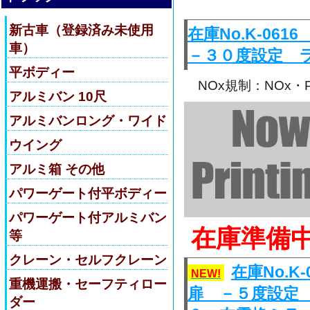
新古車（登録済み未使用
在庫No.K-0
車）
－３０度設定 
平ボディー
NOx規制：NOx
アルミバン 10尺
アルミバンロング・ワイド
ウイング
アルミ箱 その他
パワーゲート付平ボディー
パワーゲート付アルミバン
在庫準備
等
クレーン・セルフクレーン
在庫No.
NEW!
重機運搬・セーフティロー
扉 －５度設定
ダー