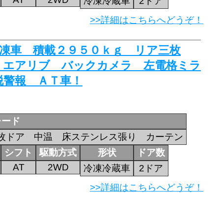
冷凍冷蔵車
2ドア
>>詳細はこちらへどうぞ！
蔵冷凍車 積載２９５０ｋｇ リア三枚
 エアリブ バックカメラ 左電格ミラ
脱警報 ＡＴ車！
レード
枚ドア 中温 床ステンレス張り カーテン
シフト
駆動方式
形状
ドア数
AT
2WD
冷凍冷蔵車
2ドア
>>詳細はこちらへどうぞ！