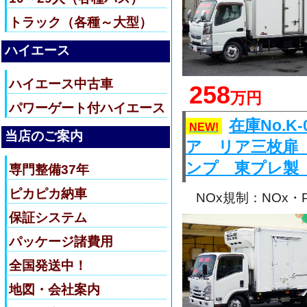
トラック（各種～大型）
ハイエース
ハイエース中古車
258
万円
パワーゲート付ハイエース
在庫No.
NEW!
当店のご案内
ア リア三枚扉
ンプ 東プレ製
専門整備37年
ピカピカ納車
NOx規制：NOx
保証システム
パッケージ諸費用
全国発送中！
地図・会社案内