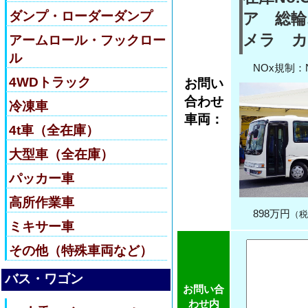
ダンプ・ローダーダンプ
ア 総輪
メラ カ
アームロール・フックロー
ル
NOx規制：
4WDトラック
お問い
合わせ
冷凍車
車両：
4t車（全在庫）
大型車（全在庫）
パッカー車
高所作業車
898万円
（税
ミキサー車
その他（特殊車両など）
バス・ワゴン
お問い合
わせ内