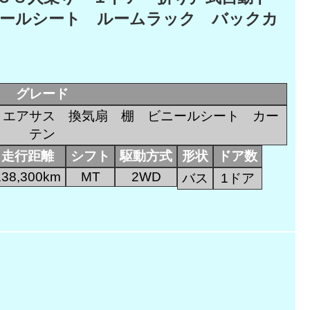
ニールシート ルームラック バックカ
グレード
 エアサス 換気扇 棚 ビニールシート カー
テン
走行距離
シフト
駆動方式
形状
ドア数
138,300km
MT
2WD
バス
1ドア