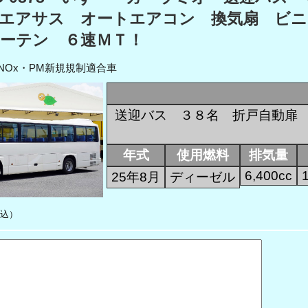
エアサス オートエアコン 換気扇 ビ
ーテン ６速ＭＴ！
NOx・PM新規規制適合車
送迎バス ３８名 折戸自動扉
年式
使用燃料
排気量
6,400cc
25年8月
ディーゼル
込）