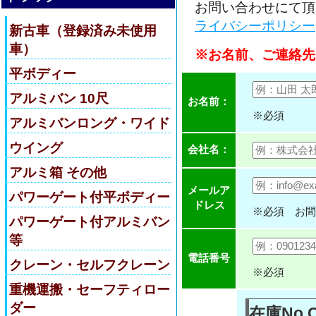
お問い合わせにて頂
ライバシーポリシー
新古車（登録済み未使用
車）
※お名前、ご連絡先
平ボディー
アルミバン 10尺
お名前：
※必須
アルミバンロング・ワイド
ウイング
会社名：
アルミ箱 その他
メールア
パワーゲート付平ボディー
ドレス
※必須 お間
パワーゲート付アルミバン
等
電話番号
クレーン・セルフクレーン
※必須
重機運搬・セーフティロー
ダー
在庫No