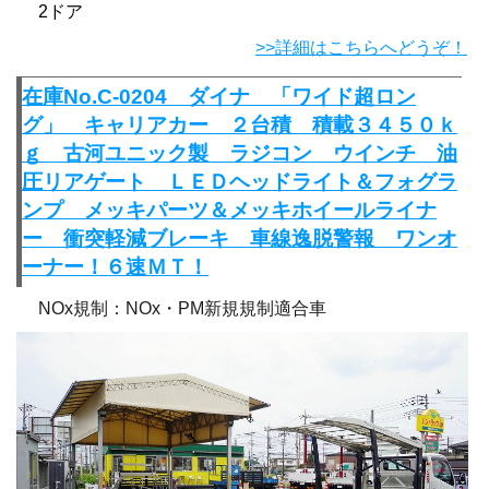
2ドア
>>詳細はこちらへどうぞ！
在庫No.C-0204 ダイナ 「ワイド超ロン
グ」 キャリアカー ２台積 積載３４５０ｋ
ｇ 古河ユニック製 ラジコン ウインチ 油
圧リアゲート ＬＥＤヘッドライト＆フォグラ
ンプ メッキパーツ＆メッキホイールライナ
ー 衝突軽減ブレーキ 車線逸脱警報 ワンオ
ーナー！６速ＭＴ！
NOx規制：NOx・PM新規規制適合車