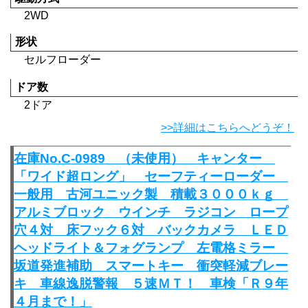
2WD
形状
セルフローダー
ドア数
2ドア
>>詳細はこちらへどうぞ！
在庫No.C-0989 （未使用） キャンター
「ワイド超ロング」 セーフティーローダー
一般用 古河ユニック製 積載３０００ｋｇ
アルミブロック ウインチ ラジコン ロープ
穴４対 床フック６対 バックカメラ ＬＥＤ
ヘッドライト＆フォグランプ 左電格ミラー
坂道発進補助 スマートキー 衝突軽減ブレー
キ 車線逸脱警報 ５速ＭＴ！ 車検「Ｒ９年
４月まで！」