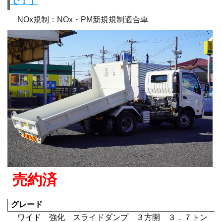
で！」
NOx規制：NOx・PM新規規制適合車
売約済
グレード
ワイド 強化 スライドダンプ ３方開 ３．７トン