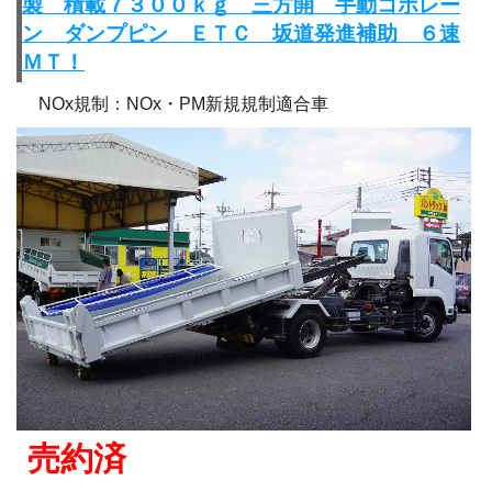
製 積載７３００ｋｇ 三方開 手動コボレー
ン ダンプピン ＥＴＣ 坂道発進補助 ６速
ＭＴ！
NOx規制：NOx・PM新規規制適合車
売約済