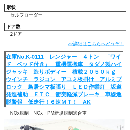
形状
セルフローダー
ドア数
2ドア
>>詳細はこちらへどうぞ！
在庫No.K-0111 レンジャー ４トン 「ワイ
ド ベッド付き」 重機運搬車 タダノ製ハイ
ジャッキ 造りボディー 積載２０５０ｋｇ
ウインチ ラジコン アユミ板掛け アルミブ
ロック 鳥居シマ板張り ＬＥＤ作業灯 坂道
発進補助 ＥＴＣ 衝突軽減ブレーキ 車線逸
脱警報 低走行！６速ＭＴ！ AK
NOx規制：NOx・PM新規規制適合車