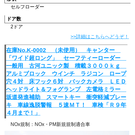
セルフローダー
ドア数
2ドア
>>詳細はこちらへどうぞ！
在庫No.K-0002 （未使用） キャンター
「ワイド超ロング」 セーフティーローダー
一般用 古河ユニック製 積載３０００ｋｇ
アルミブロック ウインチ ラジコン ロープ
穴４対 床フック６対 バックカメラ ＬＥＤ
ヘッドライト＆フォグランプ 左電格ミラー
坂道発進補助 スマートキー 衝突軽減ブレー
キ 車線逸脱警報 ５速ＭＴ！ 車検「Ｒ９年
４月まで！」
NOx規制：NOx・PM新規規制適合車