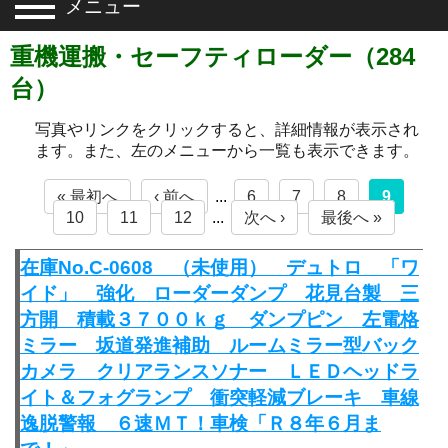
メニュー
重機運搬・セーフティローダー（284
台）
写真やリンクをクリックすると、詳細情報が表示され
ます。また、左のメニューから一覧も表示できます。
« 最初へ
‹ 前へ
...
6
7
8
9
10
11
12
...
次へ ›
最後へ »
在庫No.C-0608 （未使用） デュトロ 「ワ
イド」 強化 ローダーダンプ 花見台製 三
方開 積載３７００ｋｇ ダンプピン 左電格
ミラー 坂道発進補助 ルームミラー型バック
カメラ クリアランスソナー ＬＥＤヘッドラ
イト＆フォグランプ 衝突軽減ブレーキ 車線
逸脱警報 ６速ＭＴ！車検「Ｒ８年６月ま