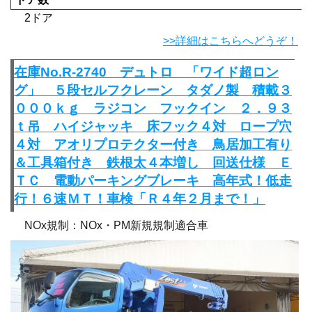
2ドア
>>詳細はこちらへどうぞ！
在庫No.R-2740 デュトロ 「ワイド超ロン
グ」 ５段セルフクレーン タダノ製 積載３
０００ｋｇ ラジコン フックイン ２．９３
ｔ吊 ハイジャッキ 床フック４対 ロープ穴
４対 アオリプロテクター付き 鳥居加工有り
＆工具箱付き 鉄根太４本増し 回送仕様 Ｅ
ＴＣ 電動パーキングブレーキ 高年式！低走
行！６速ＭＴ！車検「Ｒ４年２月まで！」
NOx規制：NOx・PM新規規制適合車