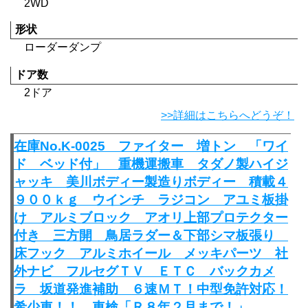
2WD
形状
ローダーダンプ
ドア数
2ドア
>>詳細はこちらへどうぞ！
在庫No.K-0025 ファイター 増トン 「ワイ
ド ベッド付」 重機運搬車 タダノ製ハイジ
ャッキ 美川ボディー製造りボディー 積載４
９００ｋｇ ウインチ ラジコン アユミ板掛
け アルミブロック アオリ上部プロテクター
付き 三方開 鳥居ラダー＆下部シマ板張り
床フック アルミホイール メッキパーツ 社
外ナビ フルセグＴＶ ＥＴＣ バックカメ
ラ 坂道発進補助 ６速ＭＴ！中型免許対応！
希少車！！ 車検「Ｒ８年２月まで！」