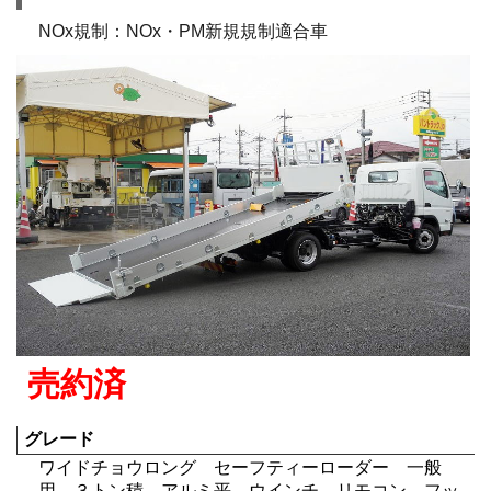
NOx規制：NOx・PM新規規制適合車
売約済
グレード
ワイドチョウロング セーフティーローダー 一般
用 ３トン積 アルミ平 ウインチ リモコン フッ