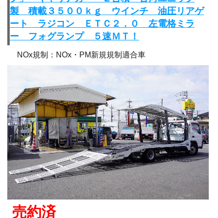
製 積載３５００ｋｇ ウインチ 油圧リアゲ
ート ラジコン ＥＴＣ２．０ 左電格ミラ
ー フォグランプ ５速ＭＴ！
NOx規制：NOx・PM新規規制適合車
売約済