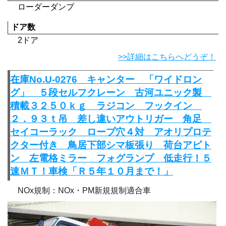
ローダーダンプ
ドア数
2ドア
>>詳細はこちらへどうぞ！
在庫No.U-0276 キャンター 「ワイドロン
グ」 ５段セルフクレーン 古河ユニック製
積載３２５０ｋｇ ラジコン フックイン
２．９３ｔ吊 差し違いアウトリガー 角足
セイコーラック ロープ穴４対 アオリプロテ
クター付き 鳥居下部シマ板張り 荷台アピト
ン 左電格ミラー フォグランプ 低走行！５
速ＭＴ！車検「Ｒ５年１０月まで！」
NOx規制：NOx・PM新規規制適合車