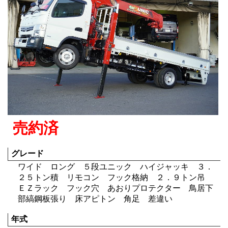
売約済
グレード
ワイド ロング ５段ユニック ハイジャッキ ３．
２５トン積 リモコン フック格納 ２．９トン吊
ＥＺラック フック穴 あおりプロテクター 鳥居下
部縞鋼板張り 床アピトン 角足 差違い
年式