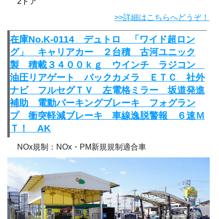
2ドア
>>詳細はこちらへどうぞ！
在庫No.K-0114 デュトロ 「ワイド超ロン
グ」 キャリアカー ２台積 古河ユニック
製 積載３４００ｋｇ ウインチ ラジコン
油圧リアゲート バックカメラ ＥＴＣ 社外
ナビ フルセグＴＶ 左電格ミラー 坂道発進
補助 電動パーキングブレーキ フォグラン
プ 衝突軽減ブレーキ 車線逸脱警報 ６速Ｍ
Ｔ！ AK
NOx規制：NOx・PM新規規制適合車